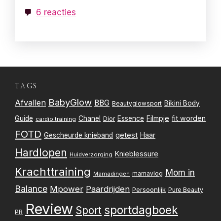
6 reacties
TAGS
BabyGlow
Afvallen
BBG
Bikini Body
Beautyglowsport
Filmpje
fit worden
Guide
Chanel
Essence
Dior
cardio training
FOTD
getest
Gescheurde knieband
Haar
Hardlopen
Knieblessure
Huidverzorging
Krachttraining
Mom in
mamavlog
Mamadingen
Balance
Mpower
Paardrijden
Persoonlijk
Pure Beauty
Review
sportdagboek
Sport
PR