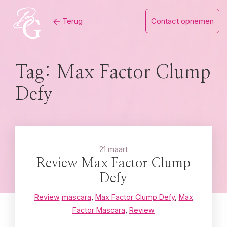
Skip
Terug
Contact opnemen
to
content
Tag:
Max Factor Clump
Defy
21 maart
Review Max Factor Clump
Defy
Review
mascara
,
Max Factor Clump Defy
,
Max
Factor Mascara
,
Review