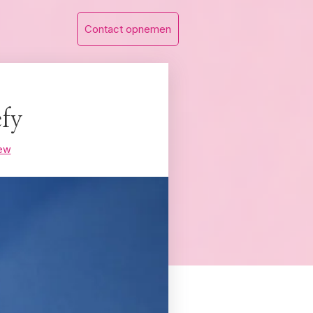
Contact opnemen
fy
ew