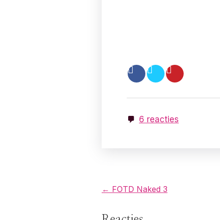
6 reacties
B
← FOTD Naked 3
e
Reacties