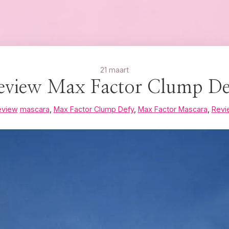
21 maart
eview Max Factor Clump De
eview
mascara
,
Max Factor Clump Defy
,
Max Factor Mascara
,
Revi