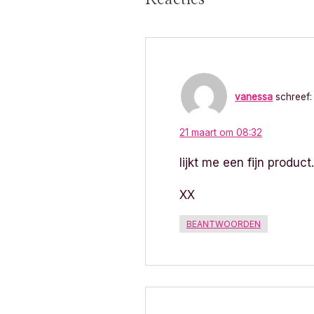
r
i
c
vanessa
schreef:
h
21 maart om 08:32
t
lijkt me een fijn product.
n
a
XX
v
BEANTWOORDEN
i
g