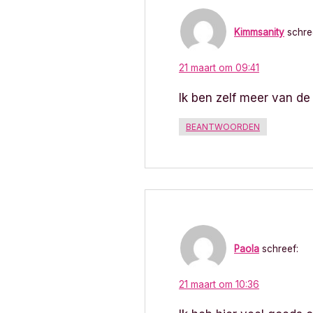
a
t
Kimmsanity
schre
i
21 maart om 09:41
e
Ik ben zelf meer van de
BEANTWOORDEN
Paola
schreef:
21 maart om 10:36