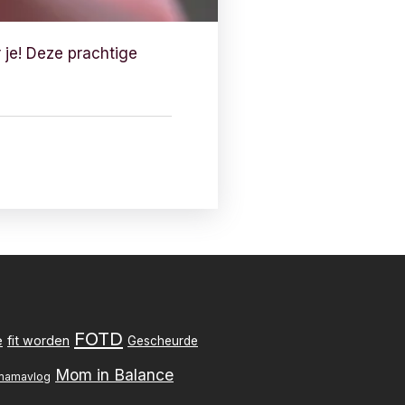
 je! Deze prachtige
FOTD
e
fit worden
Gescheurde
Mom in Balance
mamavlog