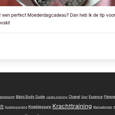
r een perfect Moederdagcadeau? Dan heb ik de tip voor
vski!
Filmpj
Bikini Body Guide
Chanel
Essence
Dior
glowsport
cardio training
Krachttraining
en
Knieblessure
Huidverzorging
Mamadingen