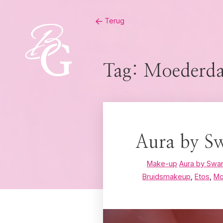
Skip
Terug
to
content
Tag:
Moederda
Aura by Sw
Make-up
Aura by Swa
Bruidsmakeup
,
Etos
,
Mo