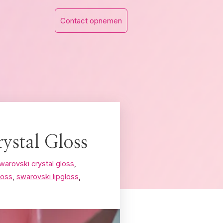
Contact opnemen
ystal Gloss
warovski crystal gloss
,
loss
,
swarovski lipgloss
,