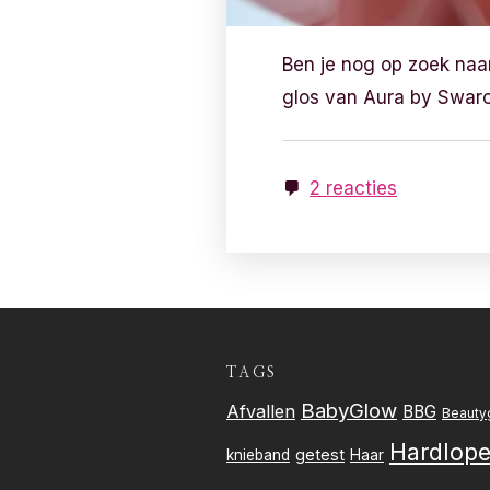
Ben je nog op zoek naa
glos van Aura by Swaro
2 reacties
TAGS
BabyGlow
Afvallen
BBG
Beauty
Hardlop
getest
knieband
Haar