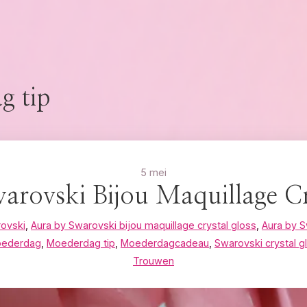
g tip
5 mei
arovski Bijou Maquillage Cr
rovski
,
Aura by Swarovski bijou maquillage crystal gloss
,
Aura by S
ederdag
,
Moederdag tip
,
Moederdagcadeau
,
Swarovski crystal g
Trouwen