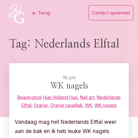
Skip
Terug
Contact opnemen
to
content
Tag:
Nederlands Elftal
18 juni
WK nagels
Beautyglow
Hup Holland Hup
,
Nail art
,
Nederlands
Elftal
,
Oranje
,
Oranje nagellak
,
WK
,
WK nagels
Vandaag mag het Nederlands Elftal weer
aan de bak en ik heb leuke WK nagels