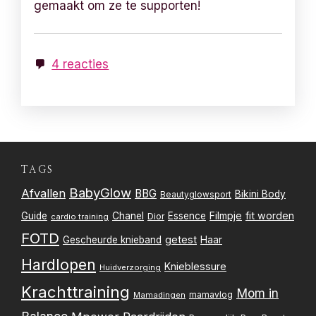
gemaakt om ze te supporten!
4 reacties
TAGS
BabyGlow
Afvallen
BBG
Bikini Body
Beautyglowsport
Filmpje
fit worden
Guide
Chanel
Essence
Dior
cardio training
FOTD
getest
Gescheurde knieband
Haar
Hardlopen
Knieblessure
Huidverzorging
Krachttraining
Mom in
mamavlog
Mamadingen