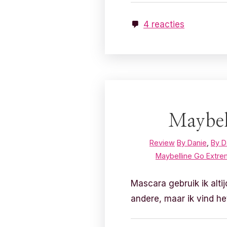
4 reacties
Maybel
Review
By Danie
,
By D
Maybelline Go Extr
Mascara gebruik ik alti
andere, maar ik vind h