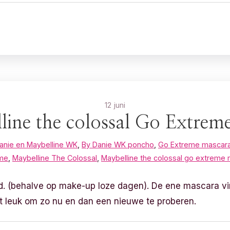
12 juni
line the colossal Go Extrem
anie en Maybelline WK
,
By Danie WK poncho
,
Go Extreme mascar
eme
,
Maybelline The Colossal
,
Maybelline the colossal go extreme
jd. (behalve op make-up loze dagen). De ene mascara vin
et leuk om zo nu en dan een nieuwe te proberen.