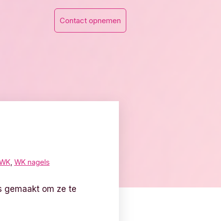
Contact opnemen
WK
,
WK nagels
s gemaakt om ze te