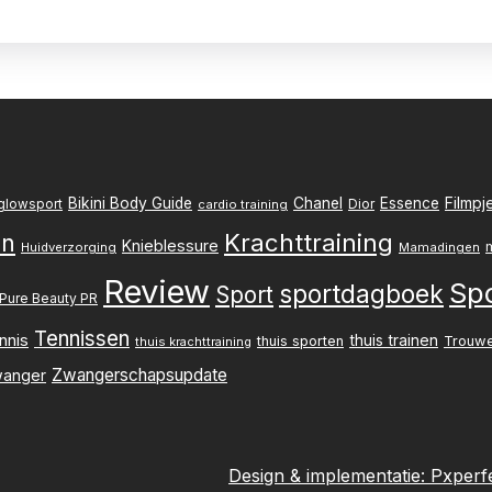
Filmpj
Bikini Body Guide
Chanel
Essence
Dior
glowsport
cardio training
Krachttraining
en
Knieblessure
Huidverzorging
Mamadingen
Review
Sp
sportdagboek
Sport
Pure Beauty PR
Tennissen
nnis
thuis trainen
thuis sporten
Trouw
thuis krachttraining
Zwangerschapsupdate
anger
Design & implementatie:
Pxperf