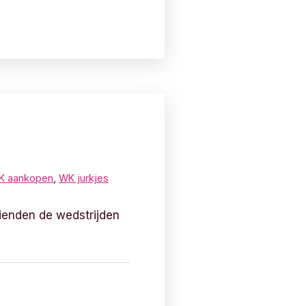
K aankopen
,
WK jurkjes
rienden de wedstrijden