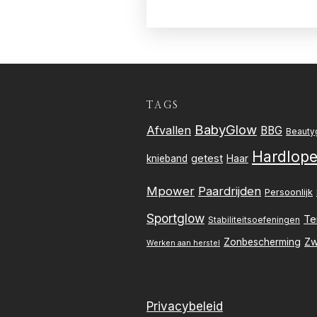
TAGS
BabyGlow
Afvallen
BBG
Beauty
Hardlop
getest
knieband
Haar
Mpower
Paardrijden
Persoonlijk
Sportglow
Te
Stabiliteitsoefeningen
Zw
Zonbescherming
Werken aan herstel
Privacybeleid