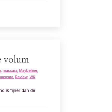
e volum
a
,
mascara
,
Maybelline
,
 mascara
,
Review
,
WK
d ik fijner dan de