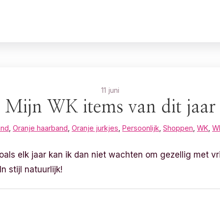
11 juni
Mijn WK items van dit jaar
and
,
Oranje haarband
,
Oranje jurkjes
,
Persoonlijk
,
Shoppen
,
WK
,
W
als elk jaar kan ik dan niet wachten om gezellig met v
 stijl natuurlijk!