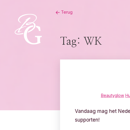
Skip
Terug
to
content
Tag:
WK
Beautyglow
Hu
Vandaag mag het Nederl
supporten!