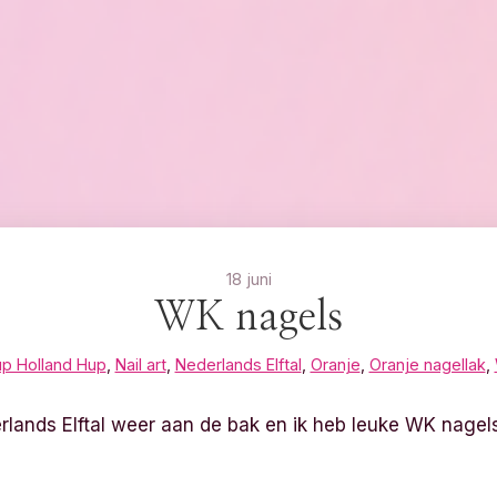
18 juni
WK nagels
p Holland Hup
,
Nail art
,
Nederlands Elftal
,
Oranje
,
Oranje nagellak
,
ands Elftal weer aan de bak en ik heb leuke WK nagel