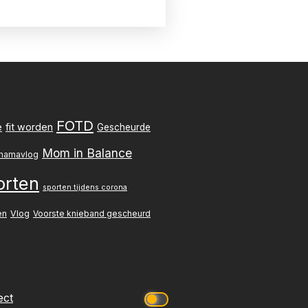
FOTD
e
fit worden
Gescheurde
Mom in Balance
mamavlog
orten
sporten tijdens corona
en
Vlog
Voorste knieband gescheurd
ect