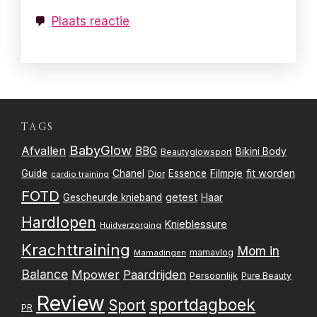
Plaats reactie
TAGS
BabyGlow
Afvallen
BBG
Bikini Body
Beautyglowsport
Filmpje
fit worden
Guide
Chanel
Essence
Dior
cardio training
FOTD
getest
Gescheurde knieband
Haar
Hardlopen
Knieblessure
Huidverzorging
Krachttraining
Mom in
mamavlog
Mamadingen
Balance
Mpower
Paardrijden
Persoonlijk
Pure Beauty
Review
sportdagboek
Sport
PR