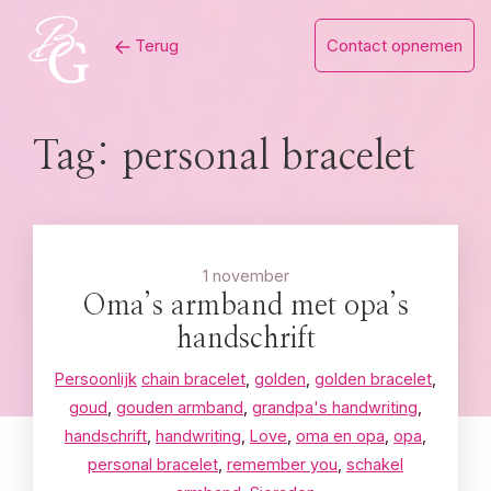
Skip
Terug
Contact opnemen
to
content
Tag:
personal bracelet
1 november
Oma’s armband met opa’s
handschrift
Persoonlijk
chain bracelet
,
golden
,
golden bracelet
,
goud
,
gouden armband
,
grandpa's handwriting
,
handschrift
,
handwriting
,
Love
,
oma en opa
,
opa
,
personal bracelet
,
remember you
,
schakel