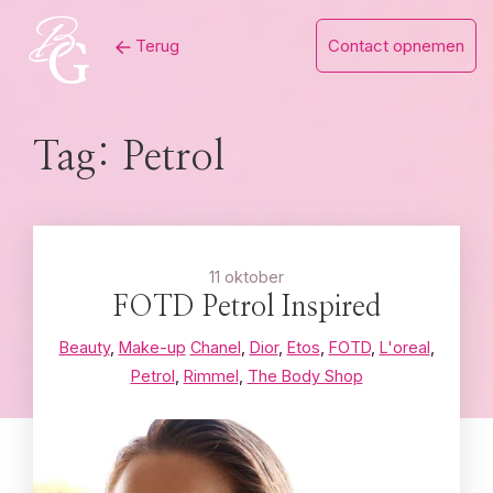
Skip
Terug
Contact opnemen
to
content
Tag:
Petrol
11 oktober
FOTD Petrol Inspired
Beauty
,
Make-up
Chanel
,
Dior
,
Etos
,
FOTD
,
L'oreal
,
Petrol
,
Rimmel
,
The Body Shop