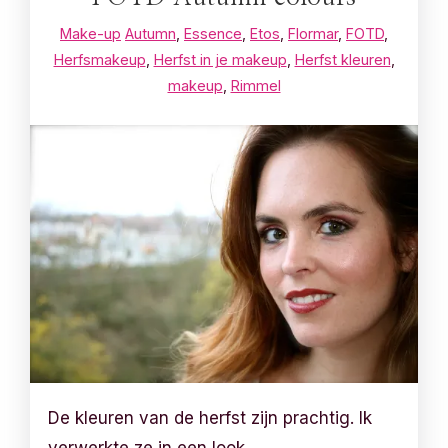
Make-up
Autumn
,
Essence
,
Etos
,
Flormar
,
FOTD
,
Herfsmakeup
,
Herfst in je makeup
,
Herfst kleuren
,
makeup
,
Rimmel
De kleuren van de herfst zijn prachtig. Ik