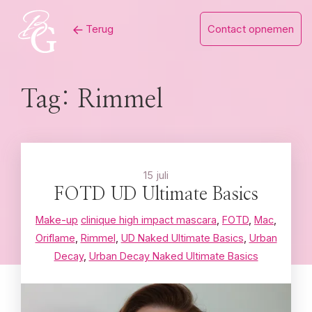
Skip
Terug
Contact opnemen
to
content
Tag:
Rimmel
15 juli
FOTD UD Ultimate Basics
Make-up
clinique high impact mascara
,
FOTD
,
Mac
,
Oriflame
,
Rimmel
,
UD Naked Ultimate Basics
,
Urban
Decay
,
Urban Decay Naked Ultimate Basics