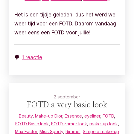
Het is een tijdje geleden, dus het werd wel
weer tijd voor een FOTD. Daarom vandaag
weer eens een FOTD voor jullie!
1 reactie
2 september
FOTD a very basic look
Beauty
,
Make-up
Dior
,
Essence
,
eyeliner
,
FOTD
,
FOTD Basic look
,
FOTD zomer look
,
make-up look
,
Max Factor
,
Miss Sporty
,
Rimmel
,
Simpele make-up