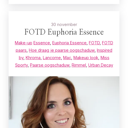
30 november
FOTD Euphoria Essence
Make-up
Essence
,
Euphoria Essence
,
FOTD
,
FOTD
paars
,
Hoe draag je paarse oogschaduw
,
Inspired
by
,
Khroma
,
Lancome
,
Mac
,
Makeup look
,
Miss
Sporty
,
Paarse oogschaduw
,
Rimmel
,
Urban Decay