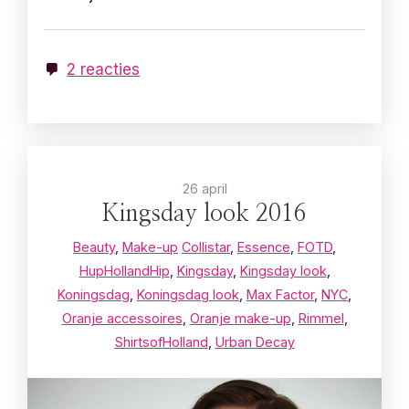
2 reacties
26 april
Kingsday look 2016
Beauty
,
Make-up
Collistar
,
Essence
,
FOTD
,
HupHollandHip
,
Kingsday
,
Kingsday look
,
Koningsdag
,
Koningsdag look
,
Max Factor
,
NYC
,
Oranje accessoires
,
Oranje make-up
,
Rimmel
,
ShirtsofHolland
,
Urban Decay