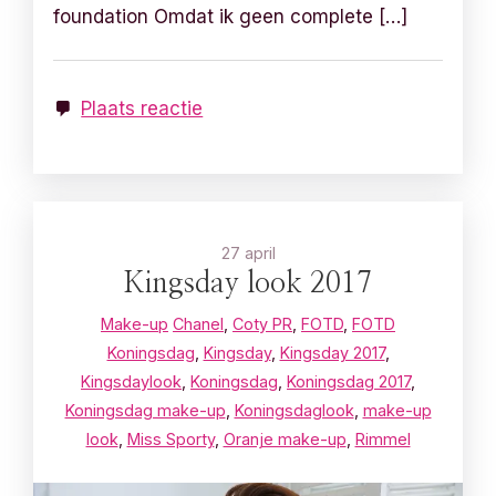
foundation Omdat ik geen complete […]
Plaats reactie
27 april
Kingsday look 2017
Make-up
Chanel
,
Coty PR
,
FOTD
,
FOTD
Koningsdag
,
Kingsday
,
Kingsday 2017
,
Kingsdaylook
,
Koningsdag
,
Koningsdag 2017
,
Koningsdag make-up
,
Koningsdaglook
,
make-up
look
,
Miss Sporty
,
Oranje make-up
,
Rimmel