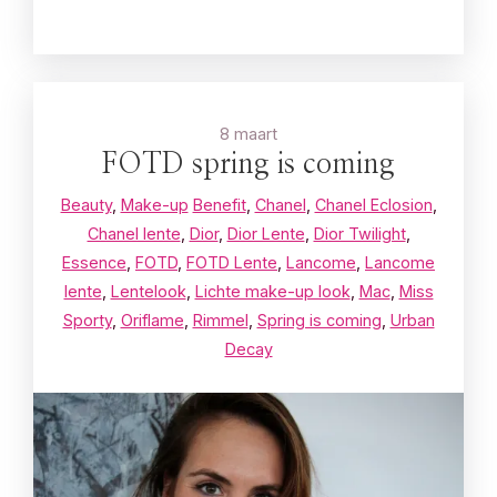
8 maart
FOTD spring is coming
Beauty
,
Make-up
Benefit
,
Chanel
,
Chanel Eclosion
,
Chanel lente
,
Dior
,
Dior Lente
,
Dior Twilight
,
Essence
,
FOTD
,
FOTD Lente
,
Lancome
,
Lancome
lente
,
Lentelook
,
Lichte make-up look
,
Mac
,
Miss
Sporty
,
Oriflame
,
Rimmel
,
Spring is coming
,
Urban
Decay