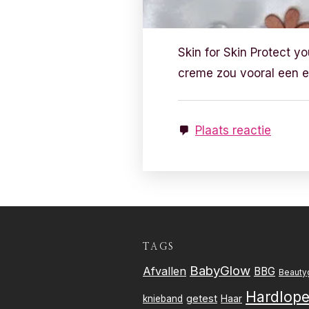
Skin for Skin Protect y
creme zou vooral een 
Plaats reactie
TAGS
BabyGlow
Afvallen
BBG
Beauty
Hardlop
getest
knieband
Haar