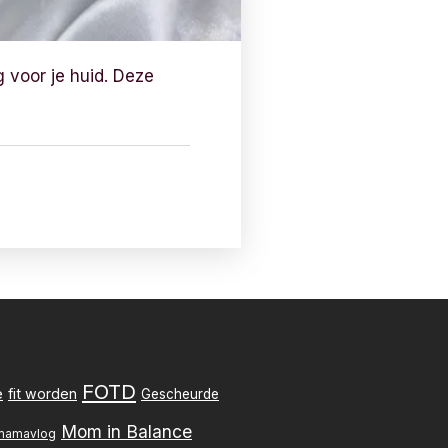
g voor je huid. Deze
FOTD
e
fit worden
Gescheurde
Mom in Balance
mamavlog