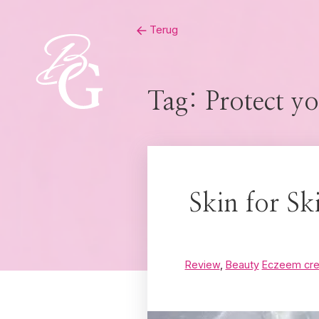
Skip
Terug
to
content
Tag:
Protect yo
Skin for Sk
Review
,
Beauty
Eczeem cr