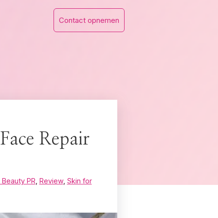
Contact opnemen
 Face Repair
 Beauty PR
,
Review
,
Skin for