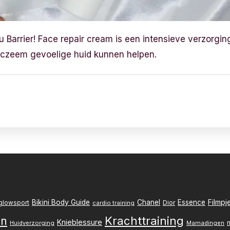
ou Barrier! Face repair cream is een intensieve verzorgin
eczeem gevoelige huid kunnen helpen.
Filmpj
Bikini Body Guide
Chanel
Essence
Dior
glowsport
cardio training
Krachttraining
en
Knieblessure
Huidverzorging
Mamadingen