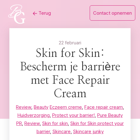
Skip
Terug
Contact opnemen
to
content
22 februari
Skin for Skin:
Bescherm je barrière
met Face Repair
Cream
Review
,
Beauty
Eczeem creme
,
Face repair cream
,
Huidverzorging
,
Protect your barrier!
,
Pure Beauty
PR
,
Review
,
Skin for skin
,
Skin for Skin protect your
barrier
,
Skincare
,
Skincare junky