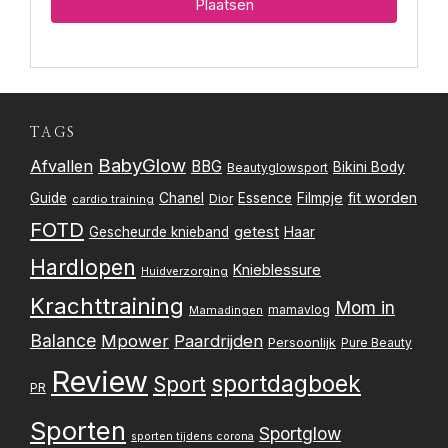
TAGS
BabyGlow
Afvallen
BBG
Bikini Body
Beautyglowsport
Filmpje
fit worden
Guide
Chanel
Essence
Dior
cardio training
FOTD
getest
Gescheurde knieband
Haar
Hardlopen
Knieblessure
Huidverzorging
Krachttraining
Mom in
mamavlog
Mamadingen
Balance
Mpower
Paardrijden
Persoonlijk
Pure Beauty
Review
sportdagboek
Sport
PR
Sporten
Sportglow
sporten tijdens corona