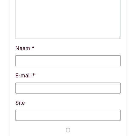
v
i
g
a
Naam
*
t
i
E-mail
*
e
Site