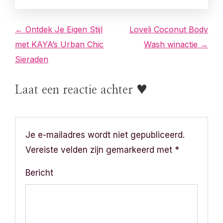
B
← Ontdek Je Eigen Stijl
Loveli Coconut Body
met KAYA’s Urban Chic
Wash winactie →
e
Sieraden
r
Laat een reactie achter ♥
i
c
h
Je e-mailadres wordt niet gepubliceerd.
Vereiste velden zijn gemarkeerd met
*
t
Bericht
n
a