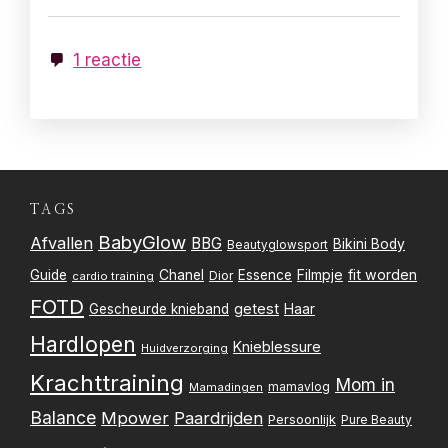
1 reactie
TAGS
BabyGlow
Afvallen
BBG
Bikini Body
Beautyglowsport
Filmpje
fit worden
Guide
Chanel
Essence
Dior
cardio training
FOTD
getest
Gescheurde knieband
Haar
Hardlopen
Knieblessure
Huidverzorging
Krachttraining
Mom in
mamavlog
Mamadingen
Balance
Mpower
Paardrijden
Persoonlijk
Pure Beauty