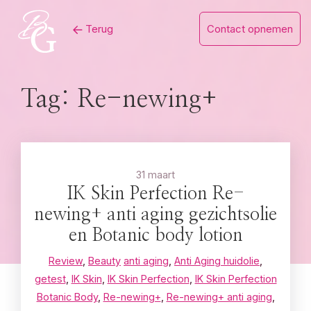
Skip
Terug
Contact opnemen
to
content
Tag:
Re-newing+
31 maart
IK Skin Perfection Re-
newing+ anti aging gezichtsolie
en Botanic body lotion
Review
,
Beauty
anti aging
,
Anti Aging huidolie
,
getest
,
IK Skin
,
IK Skin Perfection
,
IK Skin Perfection
Botanic Body
,
Re-newing+
,
Re-newing+ anti aging
,