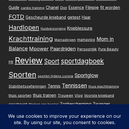
Filmpje
fit worden
Guide
Chanel
Essence
Dior
cardio training
FOTD
getest
Gescheurde knieband
Haar
Hardlopen
Knieblessure
Huidverzorging
Krachttraining
Mom in
mamavlog
Mamadingen
Balance
Mpower
Paardrijden
Persoonlijk
Pure Beauty
Review
sportdagboek
Sport
PR
Sporten
Sportglow
sporten tijdens corona
Tennissen
Tennis
Stabiliteitsoefeningen
thuis krachttraining
thuis trainen
thuis sporten
Trouwen
Vlog
Voorste knieband
Zwanger
Zonbescherming
gescheurd
Werken aan herstel
Zwangerschapsupdate