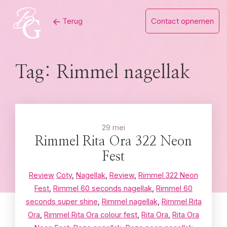
Skip
Terug
Contact opnemen
to
content
Tag:
Rimmel nagellak
29 mei
Rimmel Rita Ora 322 Neon
Fest
Review
Coty
,
Nagellak
,
Review
,
Rimmel 322 Neon
Fest
,
Rimmel 60 seconds nagellak
,
Rimmel 60
seconds super shine
,
Rimmel nagellak
,
Rimmel Rita
Ora
,
Rimmel Rita Ora colour fest
,
Rita Ora
,
Rita Ora