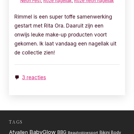
Neon Fest
,
Roze nagellak
,
Roze neon nagellak
Rimmel is een super toffe samenwerking
gestart met Rita Ora. Daaruit zijn een
onwijs leuke make-up producten voort
gekomen. Ik laat vandaag een nagellak uit
de collectie zien!
3 reacties
TAGS
BabyGlow
Afvallen
BBG
Bikini Body
Beautyglowsport