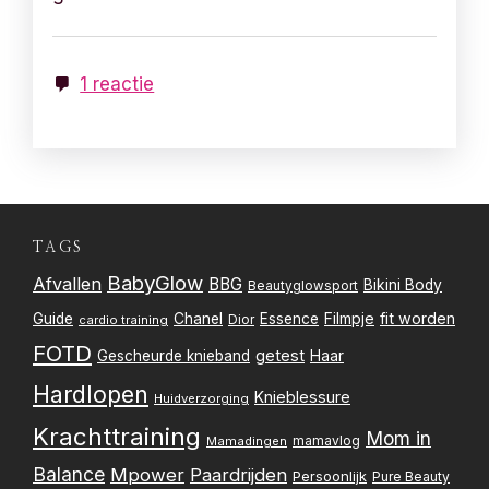
1 reactie
TAGS
BabyGlow
Afvallen
BBG
Bikini Body
Beautyglowsport
Filmpje
fit worden
Guide
Chanel
Essence
Dior
cardio training
FOTD
getest
Gescheurde knieband
Haar
Hardlopen
Knieblessure
Huidverzorging
Krachttraining
Mom in
mamavlog
Mamadingen
Balance
Mpower
Paardrijden
Persoonlijk
Pure Beauty