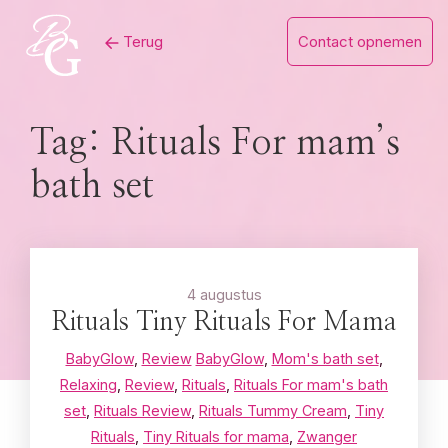
Skip
Terug
Contact opnemen
to
content
Tag:
Rituals For mam’s
bath set
4 augustus
Rituals Tiny Rituals For Mama
BabyGlow
,
Review
BabyGlow
,
Mom's bath set
,
Relaxing
,
Review
,
Rituals
,
Rituals For mam's bath
set
,
Rituals Review
,
Rituals Tummy Cream
,
Tiny
Rituals
,
Tiny Rituals for mama
,
Zwanger