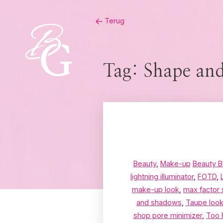
Skip
Terug
to
content
Tag:
Shape an
Beauty
,
Make-up
Beauty B
lightning illuminator
,
FOTD
,
make-up look
,
max factor 
and shadows
,
Taupe loo
shop pore minimizer
,
Too 