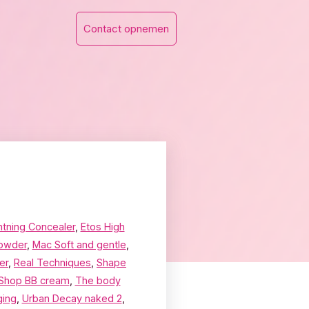
Contact opnemen
htning Concealer
,
Etos High
owder
,
Mac Soft and gentle
,
er
,
Real Techniques
,
Shape
Shop BB cream
,
The body
ging
,
Urban Decay naked 2
,