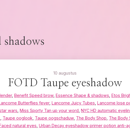
d shadows
10 augustus
FOTD Taupe eyeshadow
lender
,
Benefit Speed brow
,
Essence Shape & shadows
,
Etos Brig
Lancome Butterflies fever
,
Lancome Juicy Tubes
,
Lancome lose p
star wars
,
Miss Sporty Tan up your word
,
NYC HD automatic eyelin
k
,
Taupe ooglook
,
Taupe oogschaduw
,
The Body Shop
,
The Body 
Faced natural eyes
,
Urban Decay eyeshadow primer potion anti-a