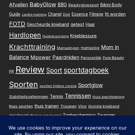
BabyGlow
Afvallen
BBG
Bikini Body
Beautyglowsport
Filmpje
fit worden
Guide
Chanel
Essence
Dior
cardio training
FOTD
getest
Gescheurde knieband
Haar
Hardlopen
Knieblessure
Huidverzorging
Krachttraining
Mom in
mamavlog
Mamadingen
Balance
Mpower
Paardrijden
Persoonlijk
Pure Beauty
Review
sportdagboek
Sport
PR
Sporten
Sportglow
sporten tijdens corona
Tennissen
Tennis
Stabiliteitsoefeningen
thuis krachttraining
thuis trainen
thuis sporten
Trouwen
Vlog
Voorste knieband
Zwanger
Zonbescherming
gescheurd
Werken aan herstel
Zwangerschapsupdate