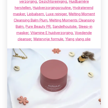
verzorging
,
Gezichtsreiniging
,
Huidbarrière
herstellen
,
Huidverzorgingsroutine
,
Hydraterend
masker
,
Lipbalsem
,
Luxe reiniger
,
Melting Moment
Cleansing Balm Plum
,
Melting Moments Cleansing
Balm
,
Pure Beauty PR
,
Sandelhoutolie
,
Sleep-in
masker
,
Vitamine E huidverzorging
,
Voedende
cleanser
,
Watervrije formule
,
Ylang ylang olie