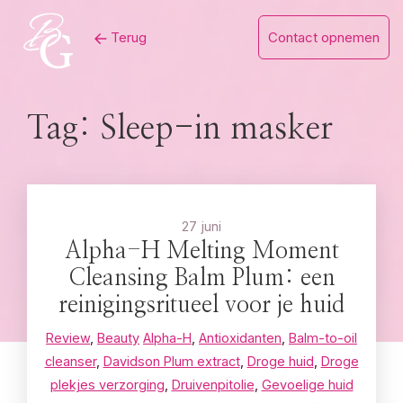
Skip
Terug
Contact opnemen
to
content
Tag:
Sleep-in masker
27 juni
Alpha-H Melting Moment
Cleansing Balm Plum: een
reinigingsritueel voor je huid
Review
,
Beauty
Alpha-H
,
Antioxidanten
,
Balm-to-oil
cleanser
,
Davidson Plum extract
,
Droge huid
,
Droge
plekjes verzorging
,
Druivenpitolie
,
Gevoelige huid