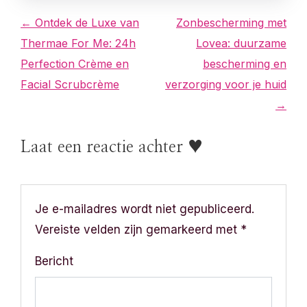
B
← Ontdek de Luxe van
Zonbescherming met
Thermae For Me: 24h
Lovea: duurzame
e
Perfection Crème en
bescherming en
r
Facial Scrubcrème
verzorging voor je huid
→
i
c
Laat een reactie achter ♥
h
t
Je e-mailadres wordt niet gepubliceerd.
n
Vereiste velden zijn gemarkeerd met
*
a
Bericht
v