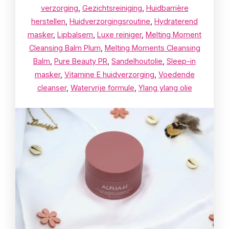
verzorging
,
Gezichtsreiniging
,
Huidbarrière
herstellen
,
Huidverzorgingsroutine
,
Hydraterend
masker
,
Lipbalsem
,
Luxe reiniger
,
Melting Moment
Cleansing Balm Plum
,
Melting Moments Cleansing
Balm
,
Pure Beauty PR
,
Sandelhoutolie
,
Sleep-in
masker
,
Vitamine E huidverzorging
,
Voedende
cleanser
,
Watervrije formule
,
Ylang ylang olie