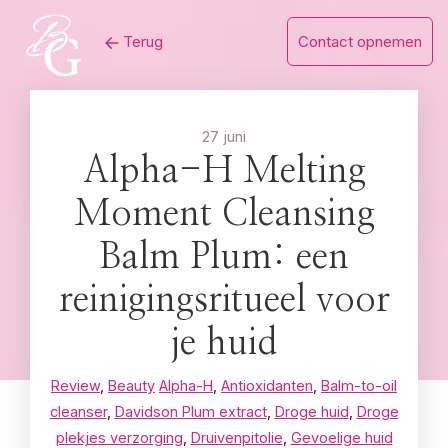
Skip
Terug
Contact opnemen
to
content
27 juni
Alpha-H Melting
Moment Cleansing
Balm Plum: een
reinigingsritueel voor
je huid
Review
,
Beauty
Alpha-H
,
Antioxidanten
,
Balm-to-oil
cleanser
,
Davidson Plum extract
,
Droge huid
,
Droge
plekjes verzorging
,
Druivenpitolie
,
Gevoelige huid