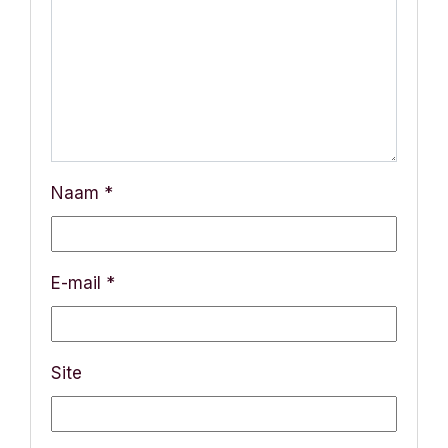
i
g
a
t
i
Naam
*
e
E-mail
*
Site