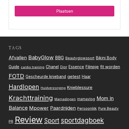
TAGS
BabyGlow
Afvallen
BBG
Bikini Body
Beautyglowsport
Filmpje
fit worden
Guide
Chanel
Essence
Dior
cardio training
FOTD
getest
Gescheurde knieband
Haar
Hardlopen
Knieblessure
Huidverzorging
Krachttraining
Mom in
mamavlog
Mamadingen
Balance
Mpower
Paardrijden
Persoonlijk
Pure Beauty
Review
sportdagboek
Sport
PR