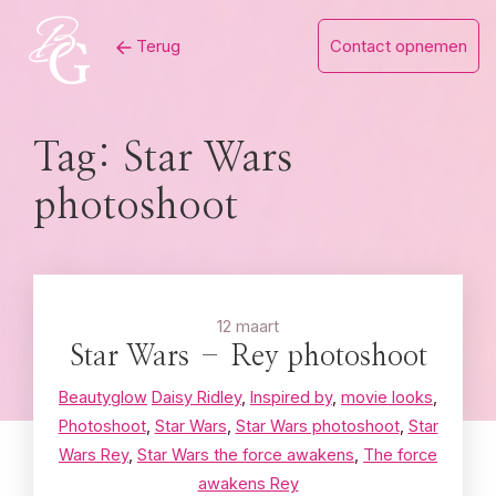
Skip
Terug
Contact opnemen
to
content
Tag:
Star Wars
photoshoot
12 maart
Star Wars – Rey photoshoot
Beautyglow
Daisy Ridley
,
Inspired by
,
movie looks
,
Photoshoot
,
Star Wars
,
Star Wars photoshoot
,
Star
Wars Rey
,
Star Wars the force awakens
,
The force
awakens Rey