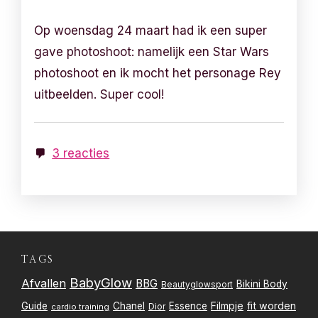
Op woensdag 24 maart had ik een super
gave photoshoot: namelijk een Star Wars
photoshoot en ik mocht het personage Rey
uitbeelden. Super cool!
3 reacties
TAGS
BabyGlow
Afvallen
BBG
Bikini Body
Beautyglowsport
Filmpje
fit worden
Guide
Chanel
Essence
Dior
cardio training