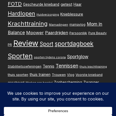
FOTD
getest
Gescheurde knieband
Haar
Hardlopen
Knieblessure
Huidverzorging
Krachttraining
Mom in
mamavlog
Mamadingen
Balance
Mpower
Paardrijden
Persoonlijk
Pure Beauty
Review
sportdagboek
Sport
PR
Sporten
Sportglow
sporten tijdens corona
Tennissen
Tennis
Stabiliteitsoefeningen
thuis krachttraining
thuis trainen
thuis sporten
Trouwen
Vlog
Voorste knieband
Zwanger
Zonbescherming
gescheurd
Werken aan herstel
Zwangerschapsupdate
Privacybelei
Design & implementatie: