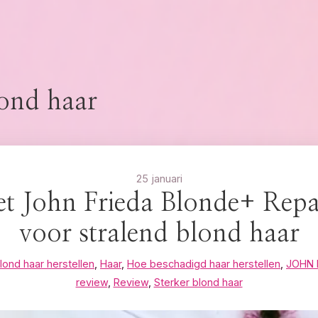
lond haar
25 januari
t John Frieda Blonde+ Repa
voor stralend blond haar
ond haar herstellen
,
Haar
,
Hoe beschadigd haar herstellen
,
JOHN 
review
,
Review
,
Sterker blond haar