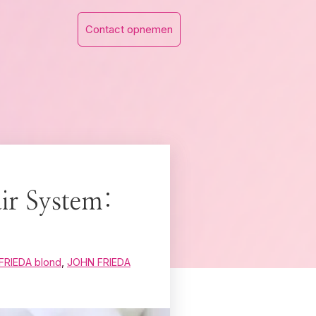
Contact opnemen
ir System:
FRIEDA blond
,
JOHN FRIEDA