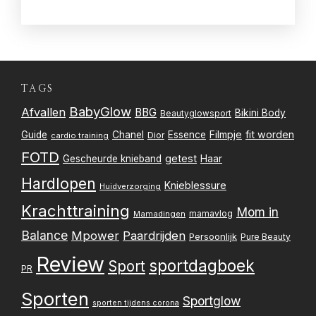
TAGS
BabyGlow
Afvallen
BBG
Bikini Body
Beautyglowsport
Filmpje
fit worden
Guide
Chanel
Essence
Dior
cardio training
FOTD
getest
Gescheurde knieband
Haar
Hardlopen
Knieblessure
Huidverzorging
Krachttraining
Mom in
mamavlog
Mamadingen
Balance
Mpower
Paardrijden
Persoonlijk
Pure Beauty
Review
sportdagboek
Sport
PR
Sporten
Sportglow
sporten tijdens corona