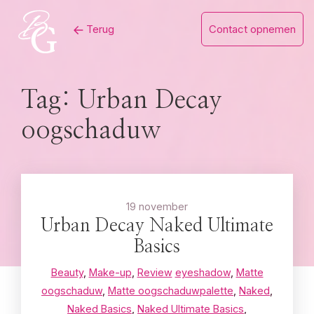
Skip
Terug
Contact opnemen
to
content
Tag:
Urban Decay
oogschaduw
19 november
Urban Decay Naked Ultimate
Basics
Beauty
,
Make-up
,
Review
eyeshadow
,
Matte
oogschaduw
,
Matte oogschaduwpalette
,
Naked
,
Naked Basics
,
Naked Ultimate Basics
,