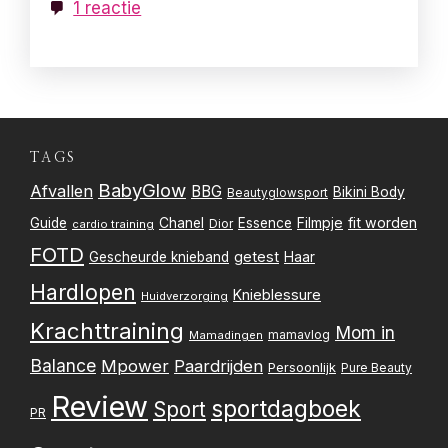
1 reactie
TAGS
BabyGlow
Afvallen
BBG
Bikini Body
Beautyglowsport
Filmpje
fit worden
Guide
Chanel
Essence
Dior
cardio training
FOTD
getest
Gescheurde knieband
Haar
Hardlopen
Knieblessure
Huidverzorging
Krachttraining
Mom in
mamavlog
Mamadingen
Balance
Mpower
Paardrijden
Persoonlijk
Pure Beauty
Review
sportdagboek
Sport
PR