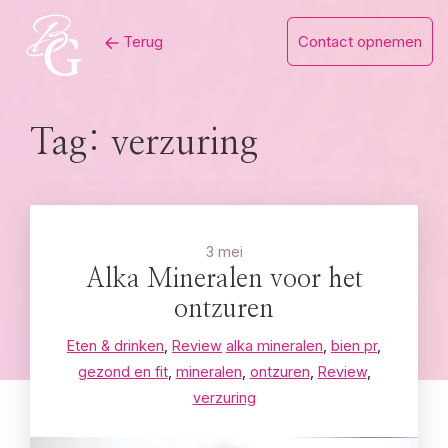
Skip
Terug
Contact opnemen
to
content
Tag:
verzuring
3 mei
Alka Mineralen voor het
ontzuren
Eten & drinken
,
Review
alka mineralen
,
bien pr
,
gezond en fit
,
mineralen
,
ontzuren
,
Review
,
verzuring