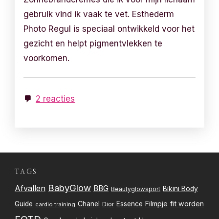
gebruik vind ik vaak te vet. Esthederm
Photo Regul is speciaal ontwikkeld voor het
gezicht en helpt pigmentvlekken te
voorkomen.
2 reacties
TAGS
BabyGlow
Afvallen
BBG
Bikini Body
Beautyglowsport
Filmpje
fit worden
Guide
Chanel
Essence
Dior
cardio training