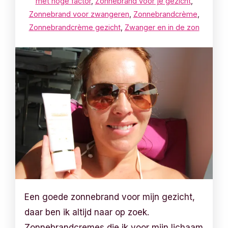
met hoge factor
,
Zonnebrand voor je gezicht
,
Zonnebrand voor zwangeren
,
Zonnebrandcrème
,
Zonnebrandcrème gezicht
,
Zwanger en in de zon
Een goede zonnebrand voor mijn gezicht,
daar ben ik altijd naar op zoek.
Zonnebrandcremes die ik voor mijn lichaam