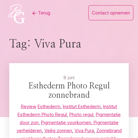
Skip
Terug
Contact opnemen
to
content
Tag:
Viva Pura
8 juni
Esthederm Photo Regul
zonnebrand
Review
Esthederm
,
Institut Esthederm
,
Institut
Esthederm Photo Regul
,
Photo regul
,
Pigmentatie
door zon
,
Pigmentatie voorkomen. Pigmentatie
verhelderen
,
Veilig zonnen
,
Viva Pura
,
Zonnebrand