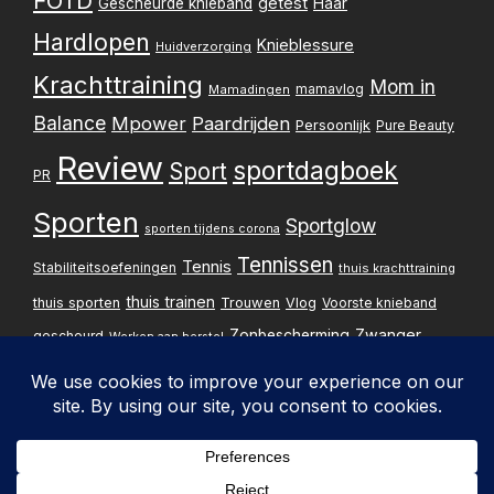
FOTD
getest
Gescheurde knieband
Haar
Hardlopen
Knieblessure
Huidverzorging
Krachttraining
Mom in
mamavlog
Mamadingen
Balance
Mpower
Paardrijden
Persoonlijk
Pure Beauty
Review
sportdagboek
Sport
PR
Sporten
Sportglow
sporten tijdens corona
Tennissen
Tennis
Stabiliteitsoefeningen
thuis krachttraining
thuis trainen
thuis sporten
Trouwen
Vlog
Voorste knieband
Zwanger
Zonbescherming
gescheurd
Werken aan herstel
Zwangerschapsupdate
Privacybelei
Design & implementatie: