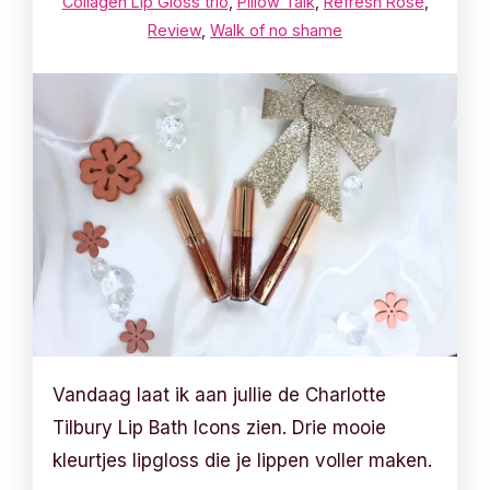
Collagen Lip Gloss trio
,
Pillow Talk
,
Refresh Rose
,
Review
,
Walk of no shame
Vandaag laat ik aan jullie de Charlotte
Tilbury Lip Bath Icons zien. Drie mooie
kleurtjes lipgloss die je lippen voller maken.