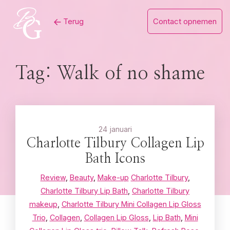
Skip
Terug
Contact opnemen
to
content
Tag:
Walk of no shame
24 januari
Charlotte Tilbury Collagen Lip
Bath Icons
Review
,
Beauty
,
Make-up
Charlotte Tilbury
,
Charlotte Tilbury Lip Bath
,
Charlotte Tilbury
makeup
,
Charlotte Tilbury Mini Collagen Lip Gloss
Trio
,
Collagen
,
Collagen Lip Gloss
,
Lip Bath
,
Mini