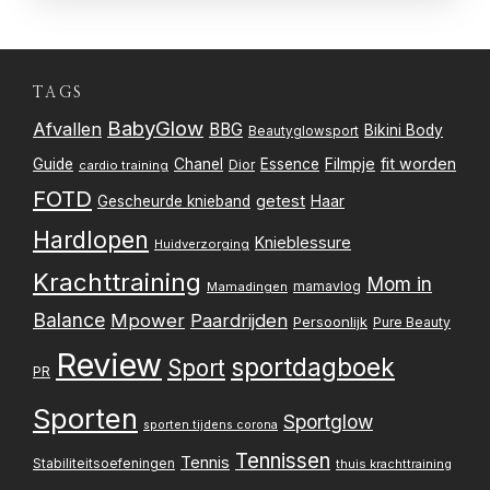
TAGS
BabyGlow
Afvallen
BBG
Bikini Body
Beautyglowsport
Filmpje
fit worden
Guide
Chanel
Essence
Dior
cardio training
FOTD
getest
Gescheurde knieband
Haar
Hardlopen
Knieblessure
Huidverzorging
Krachttraining
Mom in
mamavlog
Mamadingen
Balance
Mpower
Paardrijden
Persoonlijk
Pure Beauty
Review
sportdagboek
Sport
PR
Sporten
Sportglow
sporten tijdens corona
Tennissen
Tennis
Stabiliteitsoefeningen
thuis krachttraining