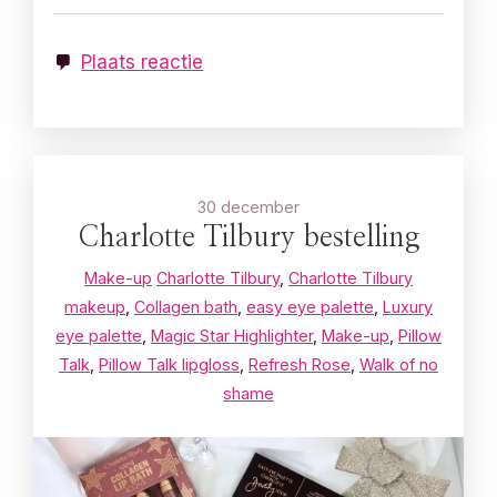
Plaats reactie
30 december
Charlotte Tilbury bestelling
Make-up
Charlotte Tilbury
,
Charlotte Tilbury
makeup
,
Collagen bath
,
easy eye palette
,
Luxury
eye palette
,
Magic Star Highlighter
,
Make-up
,
Pillow
Talk
,
Pillow Talk lipgloss
,
Refresh Rose
,
Walk of no
shame