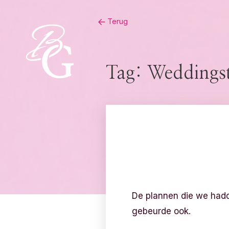
Skip
Terug
to
content
Tag:
Weddingst
De plannen die we hadde
gebeurde ook.