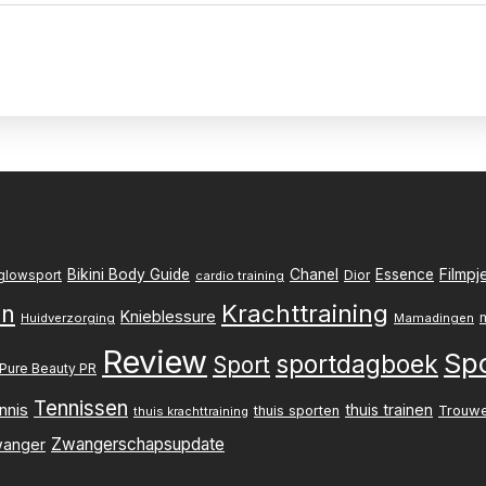
Filmpj
Bikini Body Guide
Chanel
Essence
Dior
glowsport
cardio training
Krachttraining
en
Knieblessure
Huidverzorging
Mamadingen
Review
Sp
sportdagboek
Sport
Pure Beauty PR
Tennissen
nnis
thuis trainen
thuis sporten
Trouw
thuis krachttraining
Zwangerschapsupdate
anger