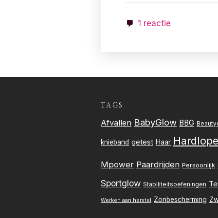
1 reactie
TAGS
BabyGlow
Afvallen
BBG
Beauty
Hardlop
getest
knieband
Haar
Mpower
Paardrijden
Persoonlijk
Sportglow
Te
Stabiliteitsoefeningen
Zw
Zonbescherming
Werken aan herstel