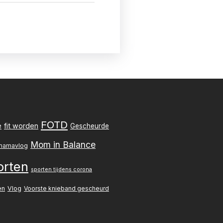
FOTD
e
fit worden
Gescheurde
Mom in Balance
mamavlog
orten
sporten tijdens corona
en
Vlog
Voorste knieband gescheurd