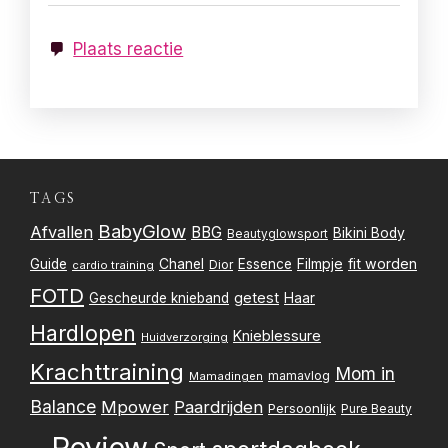
Plaats reactie
TAGS
BabyGlow
Afvallen
BBG
Bikini Body
Beautyglowsport
Filmpje
fit worden
Guide
Chanel
Essence
Dior
cardio training
FOTD
getest
Gescheurde knieband
Haar
Hardlopen
Knieblessure
Huidverzorging
Krachttraining
Mom in
mamavlog
Mamadingen
Balance
Mpower
Paardrijden
Persoonlijk
Pure Beauty
Review