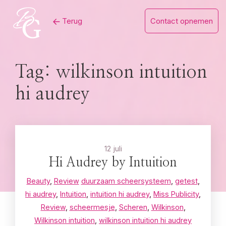
Skip
Terug
Contact opnemen
to
content
Tag:
wilkinson intuition
hi audrey
12 juli
Hi Audrey by Intuition
Beauty
,
Review
duurzaam scheersysteem
,
getest
,
hi audrey
,
Intuition
,
intuition hi audrey
,
Miss Publicity
,
Review
,
scheermesje
,
Scheren
,
Wilkinson
,
Wilkinson intuition
,
wilkinson intuition hi audrey