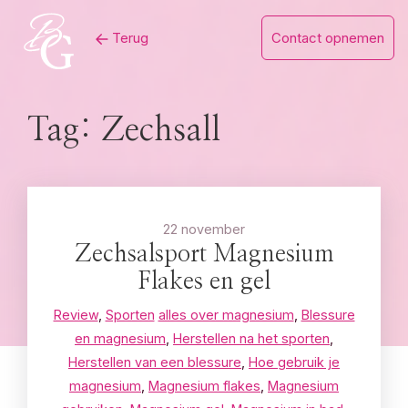
Skip
Terug
Contact opnemen
to
content
Tag:
Zechsall
22 november
Zechsalsport Magnesium
Flakes en gel
Review
,
Sporten
alles over magnesium
,
Blessure
en magnesium
,
Herstellen na het sporten
,
Herstellen van een blessure
,
Hoe gebruik je
magnesium
,
Magnesium flakes
,
Magnesium