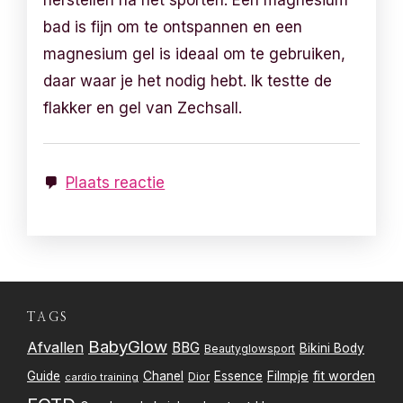
herstellen na het sporten. Een magnesium
bad is fijn om te ontspannen en een
magnesium gel is ideaal om te gebruiken,
daar waar je het nodig hebt. Ik testte de
flakker en gel van Zechsall.
Plaats reactie
TAGS
BabyGlow
Afvallen
BBG
Bikini Body
Beautyglowsport
Filmpje
fit worden
Guide
Chanel
Essence
Dior
cardio training