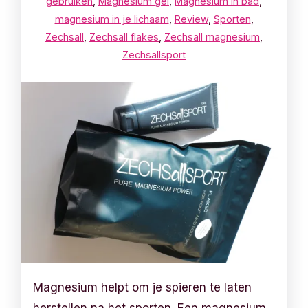
gebruiken
,
Magnesium gel
,
Magnesium in bad
,
magnesium in je lichaam
,
Review
,
Sporten
,
Zechsall
,
Zechsall flakes
,
Zechsall magnesium
,
Zechsallsport
Magnesium helpt om je spieren te laten