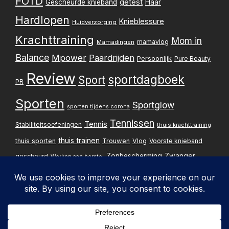
FOTD
getest
Gescheurde knieband
Haar
Hardlopen
Knieblessure
Huidverzorging
Krachttraining
Mom in
mamavlog
Mamadingen
Balance
Mpower
Paardrijden
Persoonlijk
Pure Beauty
Review
sportdagboek
Sport
PR
Sporten
Sportglow
sporten tijdens corona
Tennissen
Tennis
Stabiliteitsoefeningen
thuis krachttraining
thuis trainen
thuis sporten
Trouwen
Vlog
Voorste knieband
Zwanger
Zonbescherming
gescheurd
Werken aan herstel
Zwangerschapsupdate
Privacybelei
Design & implementatie: