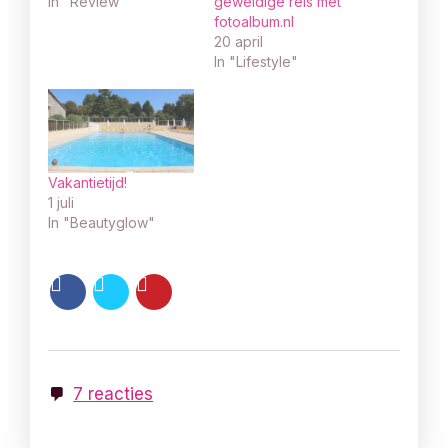
In "Review"
geweldige reis met
fotoalbum.nl
20 april
In "Lifestyle"
Vakantietijd!
1 juli
In "Beautyglow"
7 reacties