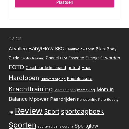
TAGS
BabyGlow
Afvallen
BBG
Bikini Body
Beautyglowsport
Filmpje
fit worden
Guide
Chanel
Essence
Dior
cardio training
FOTD
getest
Gescheurde knieband
Haar
Hardlopen
Knieblessure
Huidverzorging
Krachttraining
Mom in
mamavlog
Mamadingen
Balance
Mpower
Paardrijden
Persoonlijk
Pure Beauty
Review
sportdagboek
Sport
PR
Sporten
Sportglow
sporten tijdens corona