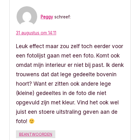
i
Peggy
schreef:
g
31 augustus om 14:11
a
Leuk effect maar zou zelf toch eerder voor
t
een fotolijst gaan met een foto. Komt ook
i
omdat mijn interieur er niet bij past. Ik denk
trouwens dat dat lege gedeelte bovenin
e
hoort? Want er zitten ook andere lege
(kleine) gedeeltes in de foto die niet
opgevuld zijn met kleur. Vind het ook wel
juist een stoere uitstraling geven aan de
foto!
BEANTWOORDEN