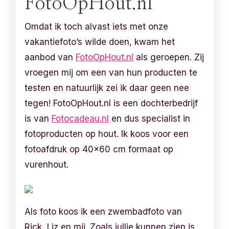
FotoOpHout.nl
Omdat ik toch alvast iets met onze
vakantiefoto’s wilde doen, kwam het
aanbod van
FotoOpHout.nl
als geroepen. Zij
vroegen mij om een van hun producten te
testen en natuurlijk zei ik daar geen nee
tegen! FotoOpHout.nl is een dochterbedrijf
is van
Fotocadeau.nl
en dus specialist in
fotoproducten op hout. Ik koos voor een
fotoafdruk op 40×60 cm formaat op
vurenhout.
Als foto koos ik een zwembadfoto van
Rick, Liz en mij. Zoals jullie kunnen zien is