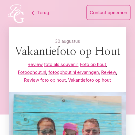
Skip
Terug
Contact opnemen
to
content
30 augustus
Vakantiefoto op Hout
Review
foto als souvenir
,
Foto op hout
,
Fotoophout.nl
,
fotoophout.nl ervaringen
,
Review
,
Review foto op hout
,
Vakantiefoto op hout