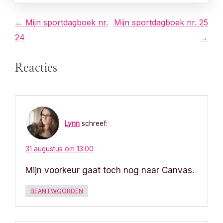
B
← Mijn sportdagboek nr.
Mijn sportdagboek nr. 25
24
→
e
r
Reacties
i
c
Lynn
schreef:
h
t
31 augustus om 13:00
Mijn voorkeur gaat toch nog naar Canvas.
n
a
BEANTWOORDEN
v