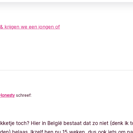
& krijgen we een jongen of
 Honesty
schreef:
etje toch? Hier in België bestaat dat zo niet (denk ik to
n) helaas. Ikzelf ben nu 15 weken, dus ook iets om naar