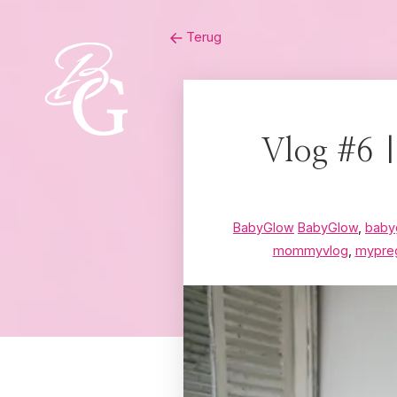
Skip
Terug
to
content
Vlog #6 |
BabyGlow
BabyGlow
,
baby
mommyvlog
,
mypre