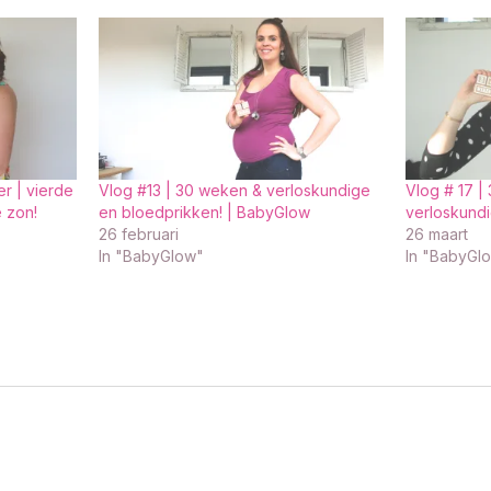
r | vierde
Vlog #13 | 30 weken & verloskundige
Vlog # 17 |
 zon!
en bloedprikken! | BabyGlow
verloskund
26 februari
26 maart
In "BabyGlow"
In "BabyGl