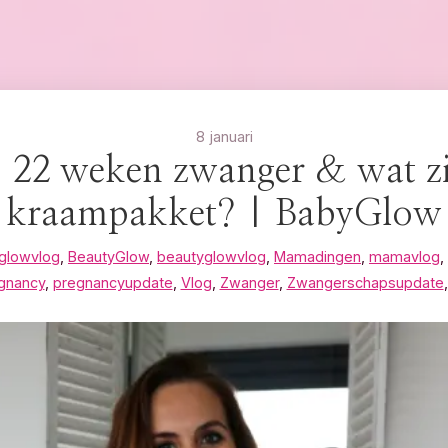
8 januari
 22 weken zwanger & wat zit
kraampakket? | BabyGlow
glowvlog
,
BeautyGlow
,
beautyglowvlog
,
Mamadingen
,
mamavlog
,
gnancy
,
pregnancyupdate
,
Vlog
,
Zwanger
,
Zwangerschapsupdate