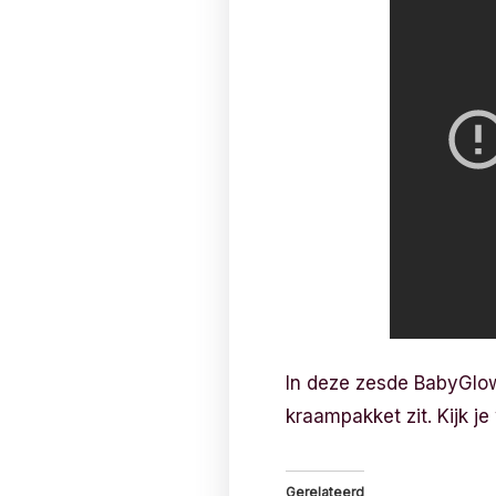
In deze zesde BabyGlow
kraampakket zit. Kijk j
Gerelateerd