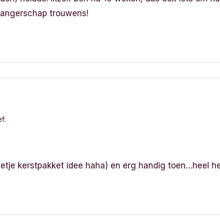
wangerschap trouwens!
f:
eetje kerstpakket idee haha) en erg handig toen…heel h