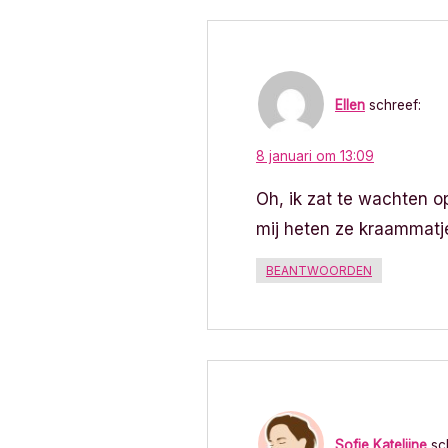
Ellen
schreef:
8 januari om 13:09
Oh, ik zat te wachten op
mij heten ze kraammatje
BEANTWOORDEN
Sofie Katelijne
sc