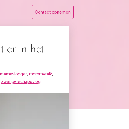
Contact opnemen
 er in het
mamavlogger
,
mommytalk
,
,
zwangerschapsvlog