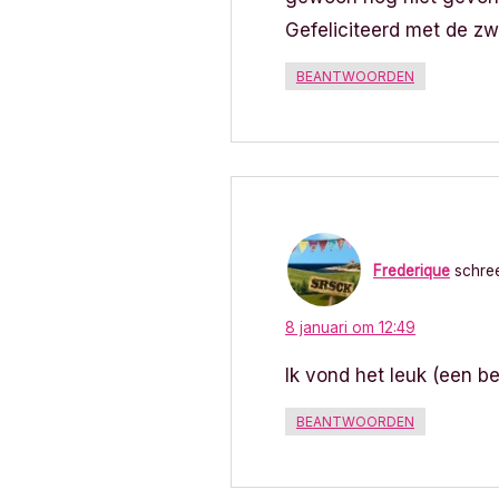
v
Gefeliciteerd met de z
i
BEANTWOORDEN
g
a
t
i
Frederique
schree
e
8 januari om 12:49
Ik vond het leuk (een b
BEANTWOORDEN