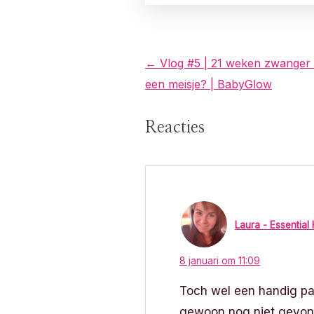
B
← Vlog #5 | 21 weken zwanger 
een meisje? | BabyGlow
e
r
Reacties
i
c
h
Laura - Essential
t
8 januari om 11:09
n
Toch wel een handig pakk
a
gewoon nog niet gevonde