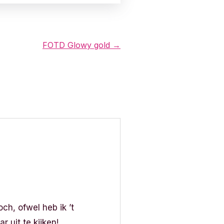
FOTD Glowy gold →
ch, ofwel heb ik ’t
 uit te kijken!