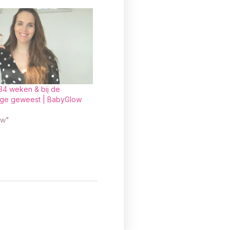
 34 weken & bij de
ige geweest | BabyGlow
ow"