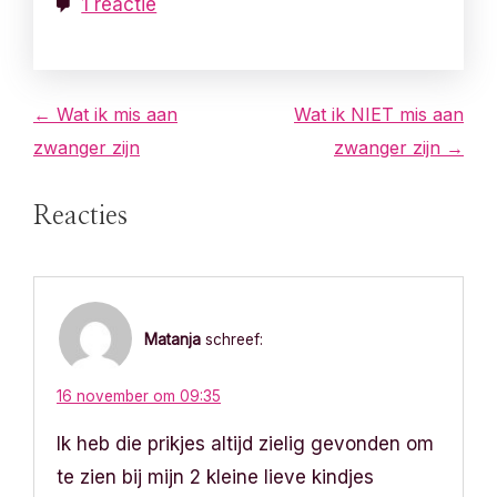
1 reactie
B
← Wat ik mis aan
Wat ik NIET mis aan
zwanger zijn
zwanger zijn →
e
r
Reacties
i
c
Matanja
schreef:
h
t
16 november om 09:35
Ik heb die prikjes altijd zielig gevonden om
n
te zien bij mijn 2 kleine lieve kindjes