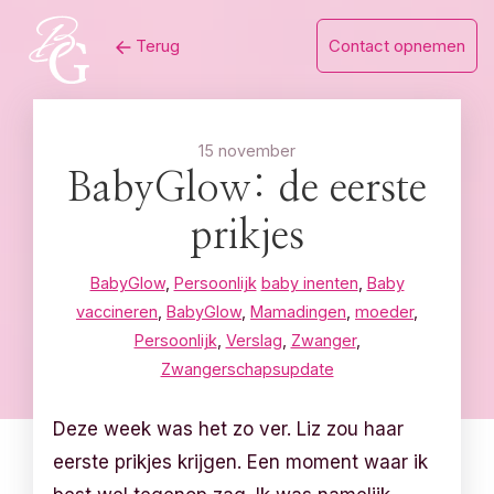
Skip
Terug
Contact opnemen
to
content
15 november
BabyGlow: de eerste
prikjes
BabyGlow
,
Persoonlijk
baby inenten
,
Baby
vaccineren
,
BabyGlow
,
Mamadingen
,
moeder
,
Persoonlijk
,
Verslag
,
Zwanger
,
Zwangerschapsupdate
Deze week was het zo ver. Liz zou haar
eerste prikjes krijgen. Een moment waar ik