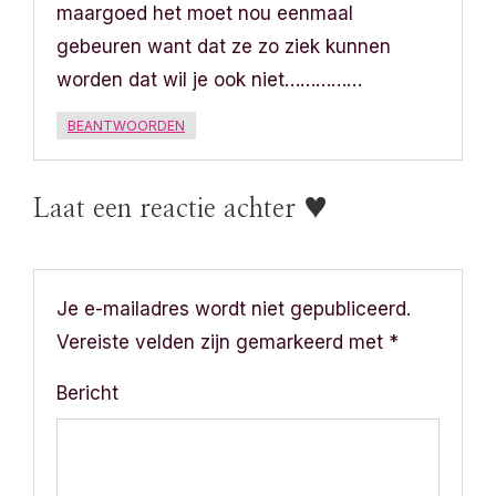
a
maargoed het moet nou eenmaal
v
gebeuren want dat ze zo ziek kunnen
worden dat wil je ook niet……………
i
BEANTWOORDEN
g
a
Laat een reactie achter ♥
t
i
Je e-mailadres wordt niet gepubliceerd.
e
Vereiste velden zijn gemarkeerd met
*
Bericht