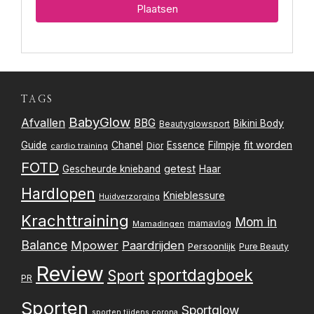
TAGS
BabyGlow
Afvallen
BBG
Bikini Body
Beautyglowsport
Filmpje
fit worden
Guide
Chanel
Essence
Dior
cardio training
FOTD
getest
Gescheurde knieband
Haar
Hardlopen
Knieblessure
Huidverzorging
Krachttraining
Mom in
mamavlog
Mamadingen
Balance
Mpower
Paardrijden
Persoonlijk
Pure Beauty
Review
sportdagboek
Sport
PR
Sporten
Sportglow
sporten tijdens corona