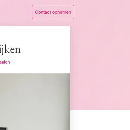
Contact opnemen
ijken
aaien