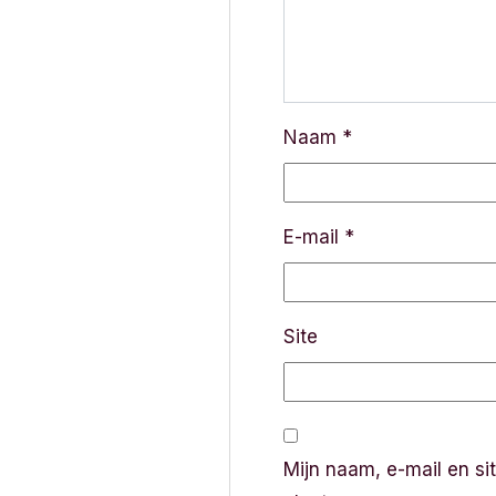
v
i
g
Naam
*
a
t
E-mail
*
i
e
Site
Mijn naam, e-mail en si