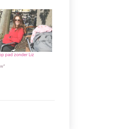
op pad zonder Liz
ow"