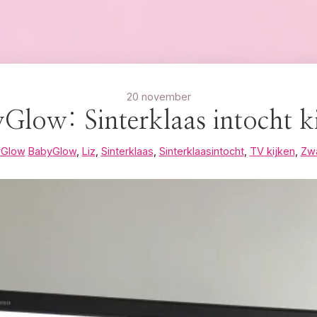
20 november
Glow: Sinterklaas intocht k
yGlow
BabyGlow
,
Liz
,
Sinterklaas
,
Sinterklaasintocht
,
TV kijken
,
Zw