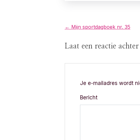
B
← Mijn sportdagboek nr. 35
e
Laat een reactie achte
r
i
c
Je e-mailadres wordt ni
h
Bericht
t
n
a