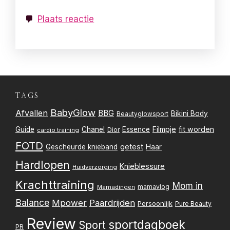
Plaats reactie
TAGS
BabyGlow
Afvallen
BBG
Bikini Body
Beautyglowsport
Filmpje
fit worden
Guide
Chanel
Essence
Dior
cardio training
FOTD
getest
Gescheurde knieband
Haar
Hardlopen
Knieblessure
Huidverzorging
Krachttraining
Mom in
mamavlog
Mamadingen
Balance
Mpower
Paardrijden
Persoonlijk
Pure Beauty
Review
sportdagboek
Sport
PR