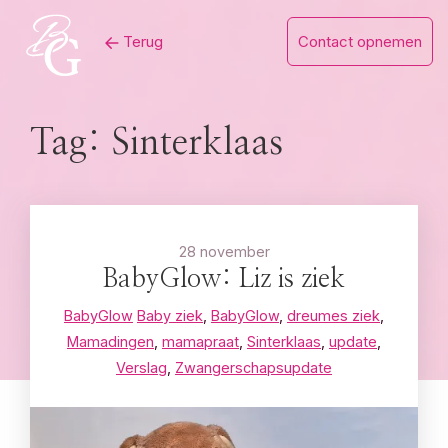
Skip
Terug
Contact opnemen
to
content
Tag:
Sinterklaas
28 november
BabyGlow: Liz is ziek
BabyGlow
Baby ziek
,
BabyGlow
,
dreumes ziek
,
Mamadingen
,
mamapraat
,
Sinterklaas
,
update
,
Verslag
,
Zwangerschapsupdate