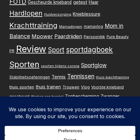
FOTD
getest
Gescheurde knieband
Haar
Hardlopen
Knieblessure
Huidverzorging
Krachttraining
Mom in
mamavlog
Mamadingen
Balance
Mpower
Paardrijden
Persoonlijk
Pure Beauty
Review
sportdagboek
Sport
PR
Sporten
Sportglow
sporten tijdens corona
Tennissen
Tennis
Stabiliteitsoefeningen
thuis krachttraining
thuis trainen
thuis sporten
Trouwen
Vlog
Voorste knieband
Zwanger
Zonbescherming
gescheurd
Werken aan herstel
Zwangerschapsupdate
Privacybelei
Design & implementatie: