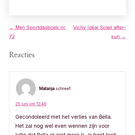
B
← Mijn Sportdagboek nr.
Vichy Idéal Soleil after-
72
sun →
e
r
Reacties
i
c
Matanja
schreef:
h
t
25 juni om 12:46
Gecondoleerd met het verlies van Bella.
n
Het zal nog wel even wennen zijn voor
a