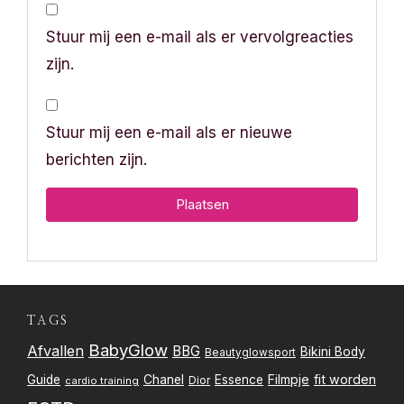
Stuur mij een e-mail als er vervolgreacties
zijn.
Stuur mij een e-mail als er nieuwe
berichten zijn.
TAGS
BabyGlow
Afvallen
BBG
Bikini Body
Beautyglowsport
Filmpje
fit worden
Guide
Chanel
Essence
Dior
cardio training