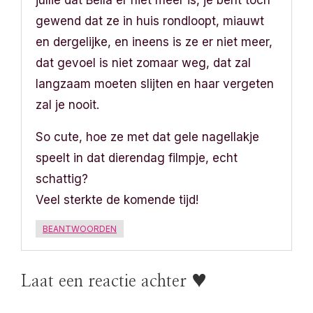
jullie dat Bella er niet meer is, je bent toch
v
gewend dat ze in huis rondloopt, miauwt
en dergelijke, en ineens is ze er niet meer,
i
dat gevoel is niet zomaar weg, dat zal
g
langzaam moeten slijten en haar vergeten
zal je nooit.
a
So cute, hoe ze met dat gele nagellakje
t
speelt in dat dierendag filmpje, echt
i
schattig?
e
Veel sterkte de komende tijd!
BEANTWOORDEN
Laat een reactie achter ♥