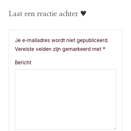
r
Laat een reactie achter ♥
i
c
h
Je e-mailadres wordt niet gepubliceerd.
Vereiste velden zijn gemarkeerd met
*
t
Bericht
n
a
v
i
g
a