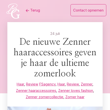
Skip
Terug
Contact opnemen
to
content
24 juli
De nieuwe Zenner
haaraccessoires geven
je haar de ultieme
zomerlook
Haar
,
Review
FSagency
,
Haar
,
Review
,
Zenner
,
Zenner haaraccessoires
,
Zenner loves fashion
,
Zenner zomercollectie
,
Zomer haar