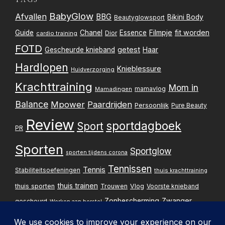
TAGS
BabyGlow
Afvallen
BBG
Bikini Body
Beautyglowsport
Filmpje
fit worden
Guide
Chanel
Essence
Dior
cardio training
FOTD
getest
Gescheurde knieband
Haar
Hardlopen
Knieblessure
Huidverzorging
Krachttraining
Mom in
mamavlog
Mamadingen
Balance
Mpower
Paardrijden
Persoonlijk
Pure Beauty
Review
sportdagboek
Sport
PR
Sporten
Sportglow
sporten tijdens corona
Tennissen
Tennis
Stabiliteitsoefeningen
thuis krachttraining
thuis trainen
thuis sporten
Trouwen
Vlog
Voorste knieband
Zwanger
Zonbescherming
gescheurd
Werken aan herstel
Zwangerschapsupdate