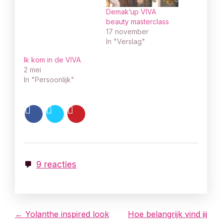
Demak’up VIVA
beauty masterclass
17 november
In "Verslag"
Ik kom in de VIVA
2 mei
In "Persoonlijk"
9 reacties
B
← Yolanthe inspired look
Hoe belangrijk vind jij