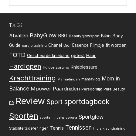
TAGS
BabyGlow
Afvallen
BBG
Bikini Body
Beautyglowsport
Filmpje
fit worden
Guide
Chanel
Essence
Dior
cardio training
FOTD
getest
Gescheurde knieband
Haar
Hardlopen
Knieblessure
Huidverzorging
Krachttraining
Mom in
mamavlog
Mamadingen
Balance
Mpower
Paardrijden
Persoonlijk
Pure Beauty
Review
sportdagboek
Sport
PR
Sporten
Sportglow
sporten tijdens corona
Tennissen
Tennis
Stabiliteitsoefeningen
thuis krachttraining