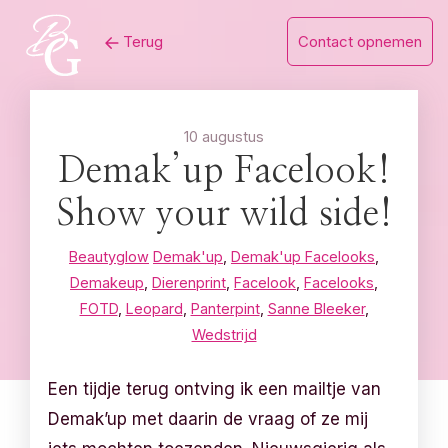
Skip
Terug
Contact opnemen
to
content
10 augustus
Demak’up Facelook!
Show your wild side!
Beautyglow
Demak'up
,
Demak'up Facelooks
,
Demakeup
,
Dierenprint
,
Facelook
,
Facelooks
,
FOTD
,
Leopard
,
Panterpint
,
Sanne Bleeker
,
Wedstrijd
Een tijdje terug ontving ik een mailtje van
Demak’up met daarin de vraag of ze mij