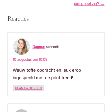
dierproefvrij? →
e
r
Reacties
i
c
Dagmar
schreef:
h
t
10 augustus om 10:09
Wauw toffe opdracht en leuk erop
n
ingespeeld met de print trend!
a
BEANTWOORDEN
v
i