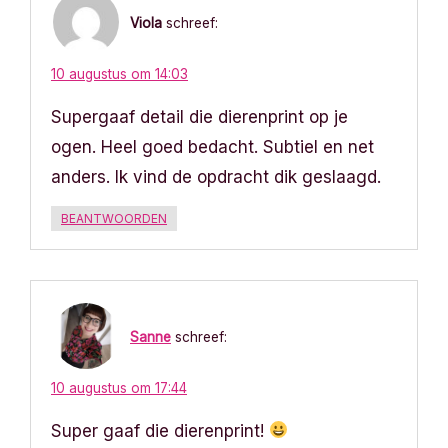
g
Viola
schreef:
a
10 augustus om 14:03
t
Supergaaf detail die dierenprint op je
i
ogen. Heel goed bedacht. Subtiel en net
anders. Ik vind de opdracht dik geslaagd.
e
BEANTWOORDEN
Sanne
schreef:
10 augustus om 17:44
Super gaaf die dierenprint!