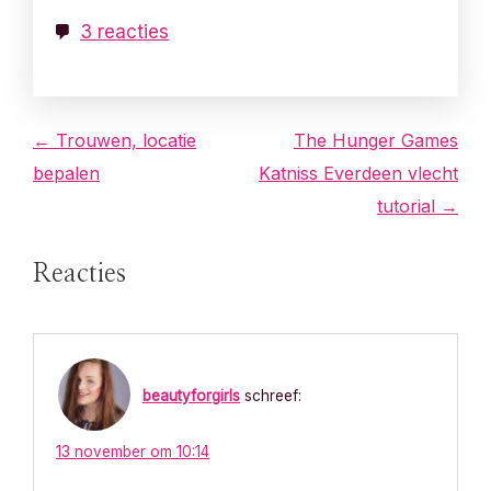
3 reacties
B
← Trouwen, locatie
The Hunger Games
bepalen
Katniss Everdeen vlecht
e
tutorial →
r
Reacties
i
c
h
beautyforgirls
schreef:
t
13 november om 10:14
n