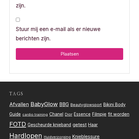
zijn.
Stuur mij een e-mail als er nieuwe
berichten zijn.
TAGS
BabyGlow
Afvallen
BBG
Bikini Body
Beautyglowsport
Filmpje
fit worden
Guide
Chanel
Essence
Dior
cardio training
FOTD
getest
Gescheurde knieband
Haar
Hardlopen
Knieblessure
Huidverzorging