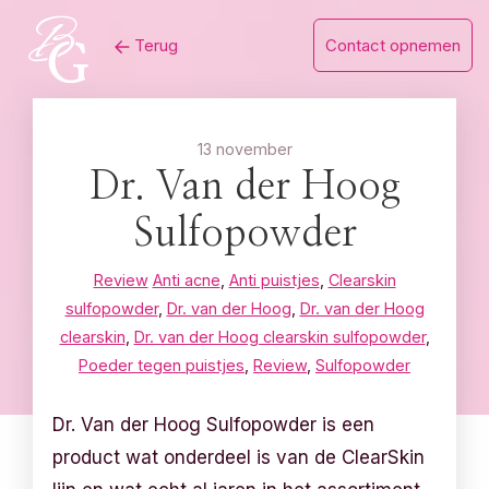
Skip
Terug
Contact opnemen
to
content
13 november
Dr. Van der Hoog
Sulfopowder
Review
Anti acne
,
Anti puistjes
,
Clearskin
sulfopowder
,
Dr. van der Hoog
,
Dr. van der Hoog
clearskin
,
Dr. van der Hoog clearskin sulfopowder
,
Poeder tegen puistjes
,
Review
,
Sulfopowder
Dr. Van der Hoog Sulfopowder is een
product wat onderdeel is van de ClearSkin