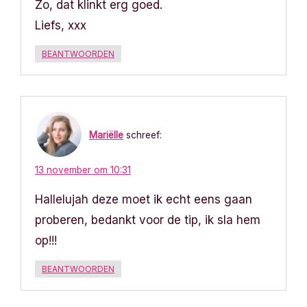
Zo, dat klinkt erg goed.
a
Liefs, xxx
v
BEANTWOORDEN
i
g
a
Mariëlle
schreef:
t
13 november om 10:31
i
Hallelujah deze moet ik echt eens gaan
proberen, bedankt voor de tip, ik sla hem
e
op!!!
BEANTWOORDEN