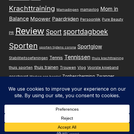
Krachttraining
Mom in
mamavlog
Mamadingen
Balance
Mpower
Paardrijden
Persoonlijk
Pure Beauty
Review
sportdagboek
Sport
PR
Sporten
Sportglow
sporten tijdens corona
Tennissen
Tennis
Stabiliteitsoefeningen
thuis krachttraining
thuis trainen
thuis sporten
Trouwen
Vlog
Voorste knieband
Zwanger
Zonbescherming
gescheurd
Werken aan herstel
Zwangerschapsupdate
Privacybelei
Design & implementatie:
Pxperfect
d