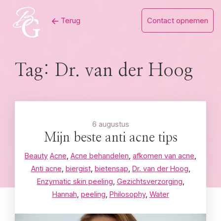
Skip
Terug
Contact opnemen
to
content
Tag:
Dr. van der Hoog
6 augustus
Mijn beste anti acne tips
Beauty
Acne
,
Acne behandelen
,
afkomen van acne
,
Anti acne
,
biergist
,
bietensap
,
Dr. van der Hoog
,
Enzymatic skin peeling
,
Gezichtsverzorging
,
Hannah
,
peeling
,
Philosophy
,
Water