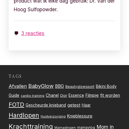
product wat ik elke dag gebruik: Dr. Van der
Hoog Sulfopowder.
3 reacties
TAGS
BabyGlow
Afvallen
BBG
Bikini Body
Beautyglowsport
Filmpje
fit worden
Guide
Chanel
Essence
Dior
cardio training
FOTD
getest
Gescheurde knieband
Haar
Hardlopen
Knieblessure
Huidverzorging
Krachttraining
Mom in
mamavlog
Mamadingen