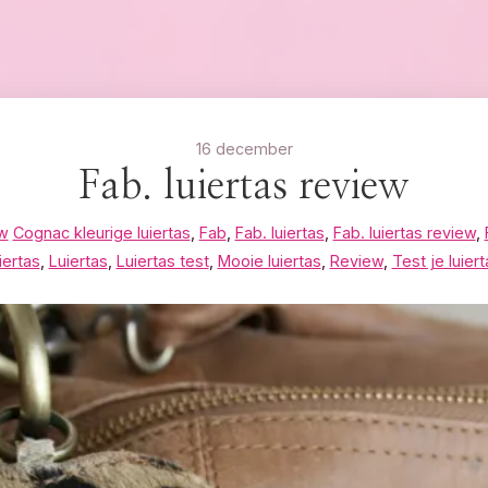
16 december
Fab. luiertas review
w
Cognac kleurige luiertas
,
Fab
,
Fab. luiertas
,
Fab. luiertas review
,
iertas
,
Luiertas
,
Luiertas test
,
Mooie luiertas
,
Review
,
Test je luiert