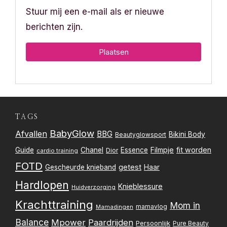
Stuur mij een e-mail als er nieuwe
berichten zijn.
TAGS
BabyGlow
Afvallen
BBG
Bikini Body
Beautyglowsport
Filmpje
fit worden
Guide
Chanel
Essence
Dior
cardio training
FOTD
getest
Gescheurde knieband
Haar
Hardlopen
Knieblessure
Huidverzorging
Krachttraining
Mom in
mamavlog
Mamadingen
Balance
Mpower
Paardrijden
Persoonlijk
Pure Beauty