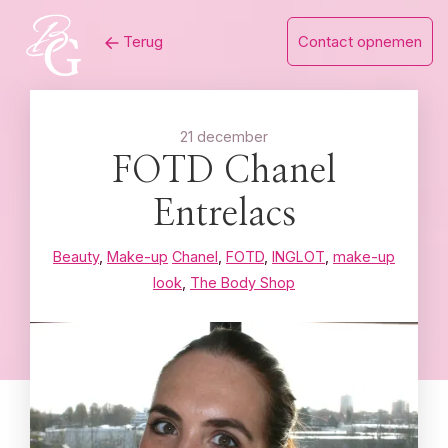
Skip
Terug
Contact opnemen
to
content
21 december
FOTD Chanel
Entrelacs
Beauty
,
Make-up
Chanel
,
FOTD
,
INGLOT
,
make-up
look
,
The Body Shop