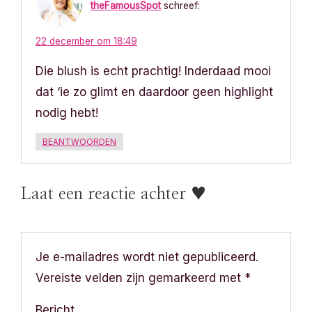
theFamousSpot
schreef:
h
t
22 december om 18:49
Die blush is echt prachtig! Inderdaad mooi
n
dat ‘ie zo glimt en daardoor geen highlight
a
nodig hebt!
v
BEANTWOORDEN
i
g
Laat een reactie achter ♥
a
t
Je e-mailadres wordt niet gepubliceerd.
Vereiste velden zijn gemarkeerd met
*
i
Bericht