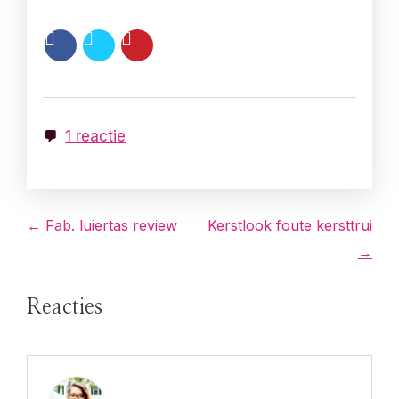
1 reactie
B
← Fab. luiertas review
Kerstlook foute kersttrui
→
e
r
Reacties
i
c