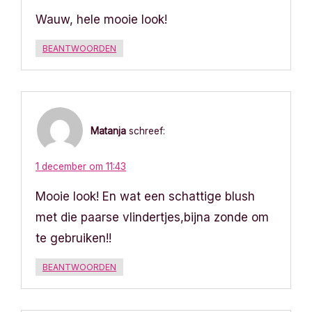
Wauw, hele mooie look!
t
BEANTWOORDEN
i
e
Matanja
schreef:
1 december om 11:43
Mooie look! En wat een schattige blush
met die paarse vlindertjes,bijna zonde om
te gebruiken!!
BEANTWOORDEN