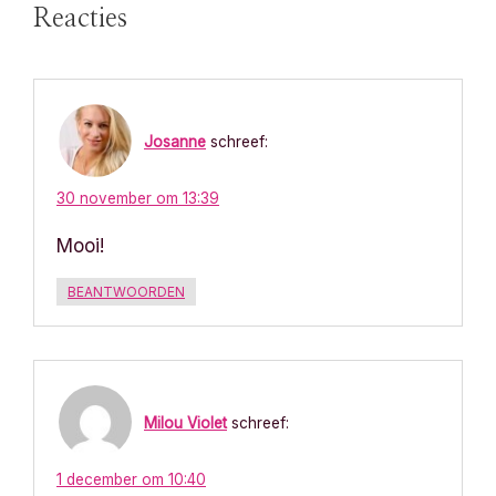
r
Reacties
i
c
Josanne
schreef:
h
t
30 november om 13:39
Mooi!
n
a
BEANTWOORDEN
v
i
Milou Violet
schreef:
g
1 december om 10:40
a