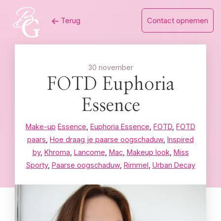
Skip
Terug
Contact opnemen
to
content
30 november
FOTD Euphoria
Essence
Make-up
Essence
,
Euphoria Essence
,
FOTD
,
FOTD
paars
,
Hoe draag je paarse oogschaduw
,
Inspired
by
,
Khroma
,
Lancome
,
Mac
,
Makeup look
,
Miss
Sporty
,
Paarse oogschaduw
,
Rimmel
,
Urban Decay