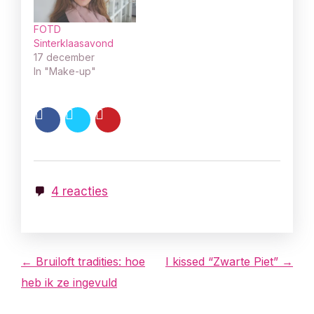
FOTD
Sinterklaasavond
17 december
In "Make-up"
4 reacties
B
← Bruiloft tradities: hoe
I kissed “Zwarte Piet” →
heb ik ze ingevuld
e