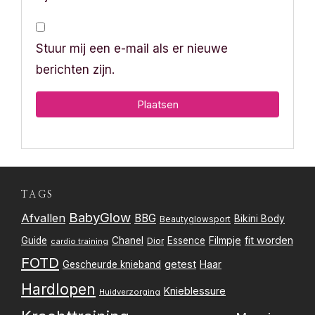
Stuur mij een e-mail als er nieuwe
berichten zijn.
TAGS
BabyGlow
Afvallen
BBG
Bikini Body
Beautyglowsport
Filmpje
fit worden
Guide
Chanel
Essence
Dior
cardio training
FOTD
getest
Gescheurde knieband
Haar
Hardlopen
Knieblessure
Huidverzorging