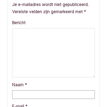
t
Je e-mailadres wordt niet gepubliceerd.
Vereiste velden zijn gemarkeerd met
*
i
Bericht
e
Naam
*
E-mail
*