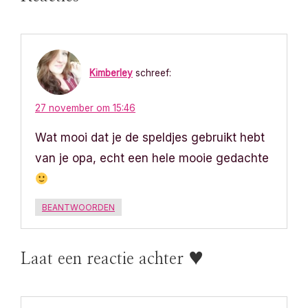
i
c
Kimberley
schreef:
h
t
27 november om 15:46
Wat mooi dat je de speldjes gebruikt hebt
n
van je opa, echt een hele mooie gedachte
a
v
BEANTWOORDEN
i
g
Laat een reactie achter ♥
a