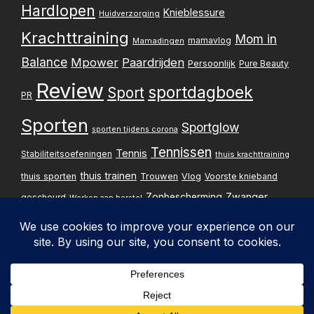
Hardlopen
Knieblessure
Huidverzorging
Krachttraining
Mom in
mamavlog
Mamadingen
Balance
Mpower
Paardrijden
Persoonlijk
Pure Beauty
Review
sportdagboek
Sport
PR
Sporten
Sportglow
sporten tijdens corona
Tennissen
Tennis
Stabiliteitsoefeningen
thuis krachttraining
thuis trainen
thuis sporten
Trouwen
Vlog
Voorste knieband
Zwanger
Zonbescherming
gescheurd
Werken aan herstel
Zwangerschapsupdate
Privacybelei
Design & implementatie:
Pxperfect
d