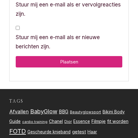
Stuur mij een e-mail als er vervolgreacties
zijn.
Stuur mij een e-mail als er nieuwe
berichten zijn.
TAGS
BabyGlow
Afvallen
BBG
Bikini Body
Beautyglowsport
Filmpje
fit worden
Guide
Chanel
Essence
Dior
cardio training
FOTD
getest
Gescheurde knieband
Haar