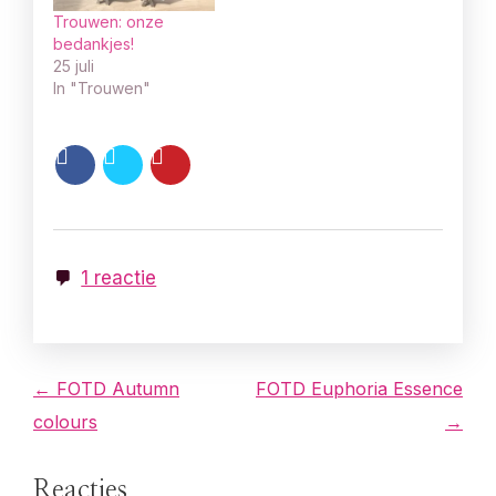
Trouwen: onze
bedankjes!
25 juli
In "Trouwen"
1 reactie
B
← FOTD Autumn
FOTD Euphoria Essence
colours
→
e
r
Reacties