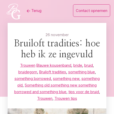
Skip
Terug
Contact opnemen
to
content
26 november
Bruiloft tradities: hoe
heb ik ze ingevuld
Trouwen
Blauwe kousenband
,
bride
,
bruid
,
bruidegom
,
Bruiloft tradities
,
something blue
,
something borrowed
,
something new
,
something
old
,
Something old something new something
borrowed and something blue
,
tips voor de bruid
,
Trouwen
,
Trouwen tips