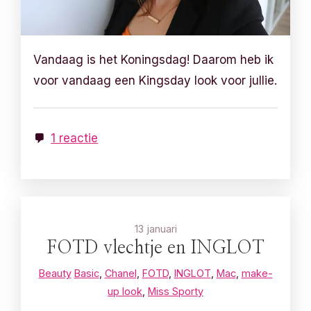
Vandaag is het Koningsdag! Daarom heb ik
voor vandaag een Kingsday look voor jullie.
1 reactie
13 januari
FOTD vlechtje en INGLOT
Beauty
Basic
,
Chanel
,
FOTD
,
INGLOT
,
Mac
,
make-
up look
,
Miss Sporty