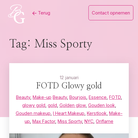
Skip
Terug
Contact opnemen
to
content
Tag:
Miss Sporty
12 januari
FOTD Glowy gold
Beauty
,
Make-up
Beauty
,
Bourjois
,
Essence
,
FOTD
,
glowy gold
,
gold
,
Golden glow
,
Gouden look
,
Gouden makeup
,
I Heart Makeup
,
Kerstlook
,
Make-
up
,
Max Factor
,
Miss Sporty
,
NYC
,
Oriflame