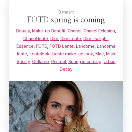
8 maart
FOTD spring is coming
Beauty
,
Make-up
Benefit
,
Chanel
,
Chanel Eclosion
,
Chanel lente
,
Dior
,
Dior Lente
,
Dior Twilight
,
Essence
,
FOTD
,
FOTD Lente
,
Lancome
,
Lancome
lente
,
Lentelook
,
Lichte make-up look
,
Mac
,
Miss
Sporty
,
Oriflame
,
Rimmel
,
Spring is coming
,
Urban
Decay