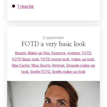
1 reactie
2 september
FOTD a very basic look
Beauty
,
Make-up
Dior
,
Essence
,
eyeliner
,
FOTD
,
FOTD Basic look
,
FOTD zomer look
,
make-up look
,
Max Factor
,
Miss Sporty
,
Rimmel
,
Simpele make-up
look
,
Snelle FOTD
,
Snelle make-up look