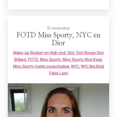
15 november
FOTD Miss Sporty, NYC en
Dior
Make-up
Budget en High end
,
Dior
,
Dior Rouge Dior
Brillant
,
FOTD
,
Miss Sporty
,
Miss Sporty Khol Kajal
,
Miss Sporty matte oogschaduw
,
NYC
,
NYC Big Bold
False Lash