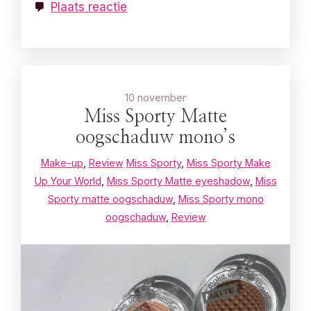
Plaats reactie
10 november
Miss Sporty Matte
oogschaduw mono’s
Make-up
,
Review
Miss Sporty
,
Miss Sporty Make
Up Your World
,
Miss Sporty Matte eyeshadow
,
Miss
Sporty matte oogschaduw
,
Miss Sporty mono
oogschaduw
,
Review