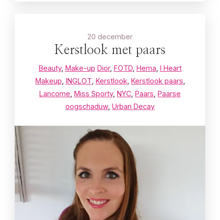
20 december
Kerstlook met paars
Beauty
,
Make-up
Dior
,
FOTD
,
Hema
,
I Heart
Makeup
,
INGLOT
,
Kerstlook
,
Kerstlook paars
,
Lancome
,
Miss Sporty
,
NYC
,
Paars
,
Paarse
oogschaduw
,
Urban Decay