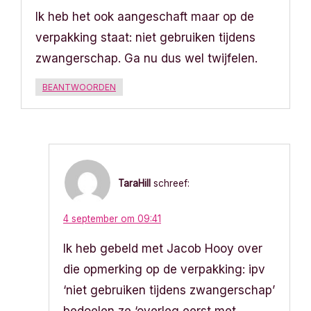
t
Ik heb het ook aangeschaft maar op de
i
verpakking staat: niet gebruiken tijdens
zwangerschap. Ga nu dus wel twijfelen.
e
BEANTWOORDEN
TaraHill
schreef:
4 september om 09:41
Ik heb gebeld met Jacob Hooy over
die opmerking op de verpakking: ipv
‘niet gebruiken tijdens zwangerschap’
bedoelen ze ‘overleg eerst met