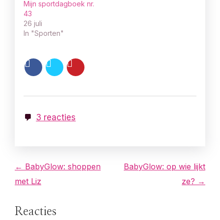
Mijn sportdagboek nr.
43
26 juli
In "Sporten"
3 reacties
B
← BabyGlow: shoppen
BabyGlow: op wie lijkt
met Liz
ze? →
e
r
Reacties