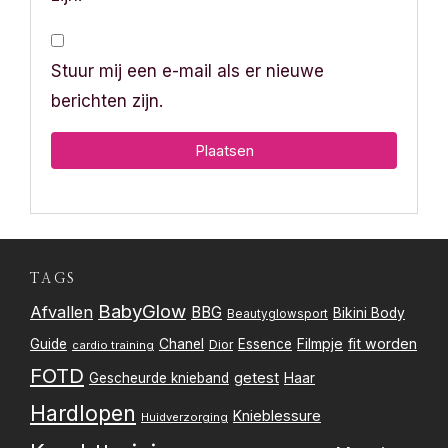
Stuur mij een e-mail als er nieuwe
berichten zijn.
TAGS
BabyGlow
Afvallen
BBG
Bikini Body
Beautyglowsport
Filmpje
fit worden
Guide
Chanel
Essence
Dior
cardio training
FOTD
getest
Gescheurde knieband
Haar
Hardlopen
Knieblessure
Huidverzorging