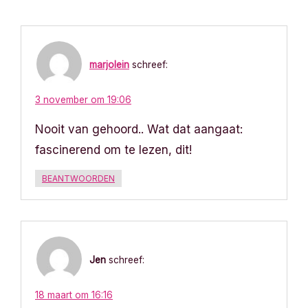
i
c
marjolein
schreef:
h
t
3 november om 19:06
Nooit van gehoord.. Wat dat aangaat:
n
fascinerend om te lezen, dit!
a
BEANTWOORDEN
v
i
g
Jen
schreef:
a
18 maart om 16:16