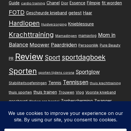
Filmpje
fit worden
Guide
Chanel
Essence
Dior
cardio training
FOTD
getest
Gescheurde knieband
Haar
Hardlopen
Knieblessure
Huidverzorging
Krachttraining
Mom in
mamavlog
Mamadingen
Balance
Mpower
Paardrijden
Persoonlijk
Pure Beauty
Review
sportdagboek
Sport
PR
Sporten
Sportglow
sporten tijdens corona
Tennissen
Tennis
Stabiliteitsoefeningen
thuis krachttraining
thuis trainen
thuis sporten
Trouwen
Vlog
Voorste knieband
Zwanger
Zonbescherming
gescheurd
Werken aan herstel
Zwangerschapsupdate