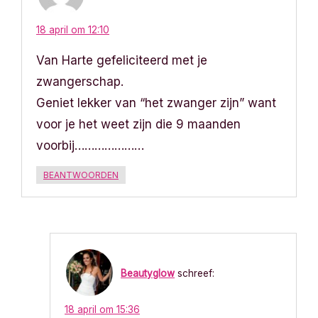
h
t
18 april om 12:10
Van Harte gefeliciteerd met je
n
zwangerschap.
a
Geniet lekker van “het zwanger zijn” want
v
voor je het weet zijn die 9 maanden
voorbij…………………
i
BEANTWOORDEN
g
a
t
i
Beautyglow
schreef:
e
18 april om 15:36