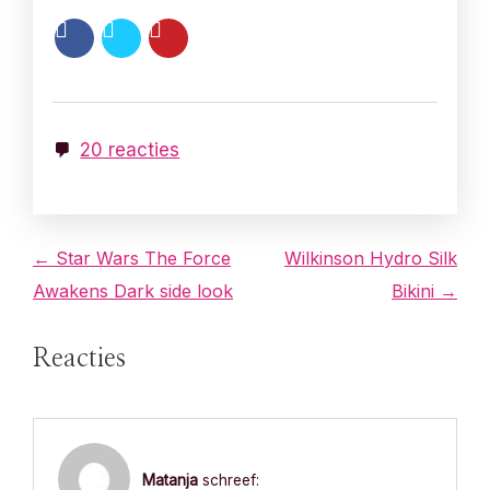
20 reacties
B
← Star Wars The Force
Wilkinson Hydro Silk
Awakens Dark side look
Bikini →
e
r
Reacties
i
c
Matanja
schreef: