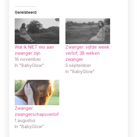
Gerelateerd
Wat ik NIET mis aan
Zwanger: vijfde week
zwanger zijn
verlof, 38 weken
16 november
zwanger
In "BabyGlow"
5 september
In "BabyGlow"
Zwanger:
zwangerschapsverlof
1 augustus
In "BabyGlow"