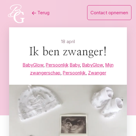
Skip
Terug
Contact opnemen
to
content
18 april
Ik ben zwanger!
BabyGlow
,
Persoonlijk
Baby
,
BabyGlow
,
Mijn
zwangerschap
,
Persoonlijk
,
Zwanger