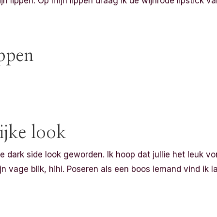
ijn lippen. Op mijn lippen draag ik de wijnrode lipstick v
ippen
ijke look
jke dark side look geworden. Ik hoop dat jullie het leuk v
n vage blik, hihi. Poseren als een boos iemand vind ik l