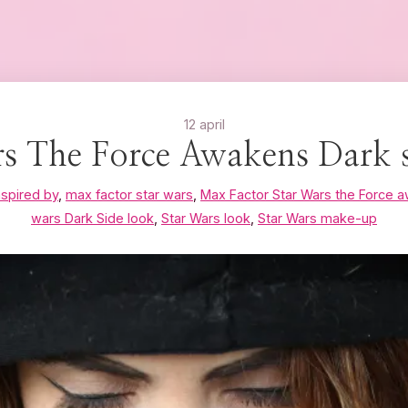
12 april
rs The Force Awakens Dark s
nspired by
,
max factor star wars
,
Max Factor Star Wars the Force 
wars Dark Side look
,
Star Wars look
,
Star Wars make-up