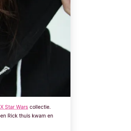
 X Star Wars
collectie.
oen Rick thuis kwam en