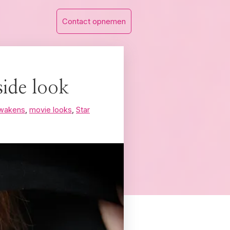
Contact opnemen
ide look
awakens
,
movie looks
,
Star