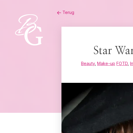
Skip
Terug
to
content
Star Wa
Beauty
,
Make-up
FOTD
,
I