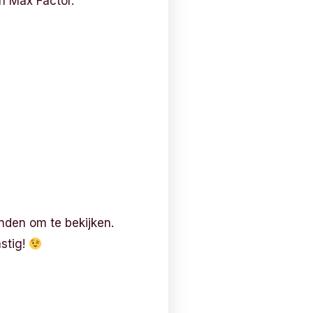
an Max Factor.
onden om te bekijken.
astig!