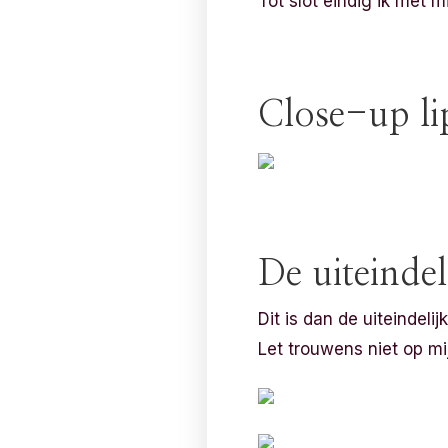
Tot slot eindig ik met m
Close-up l
De uiteindel
Dit is dan de uiteindeli
Let trouwens niet op mij