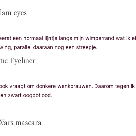
lam eyes
ek eerst een normaal lijntje langs mijn wimperrand wat ik 
wing, parallel daaraan nog een streepje.
c Eyeliner
 look vraagt om donkere wenkbrauwen. Daarom tegen ik
een zwart oogpotlood.
Wars mascara