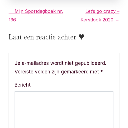
B
← Mijn Sportdagboek nr.
Let’s go crazy –
136
Kerstlook 2020 →
e
r
Laat een reactie achter ♥
i
c
Je e-mailadres wordt niet gepubliceerd.
h
Vereiste velden zijn gemarkeerd met
*
t
Bericht
n
a
v