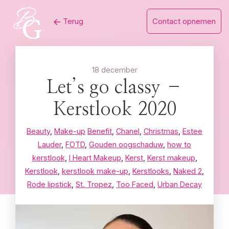
Skip
Terug
Contact opnemen
to
content
18 december
Let’s go classy –
Kerstlook 2020
Beauty
,
Make-up
Benefit
,
Chanel
,
Christmas
,
Estee
Lauder
,
FOTD
,
Gouden oogschaduw
,
how to
kerstlook
,
I Heart Makeup
,
Kerst
,
Kerst makeup
,
Kerstlook
,
kerstlook make-up
,
Kerstlooks
,
Naked 2
,
Rode lipstick
,
St. Tropez
,
Too Faced
,
Urban Decay