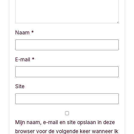
i
g
a
Naam
*
t
i
E-mail
*
e
Site
Mijn naam, e-mail en site opslaan in deze
browser voor de volgende keer wanneer ik