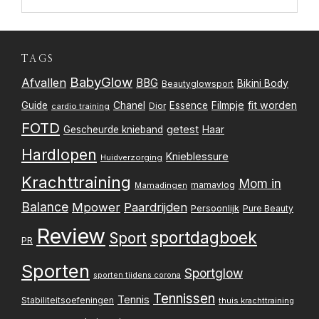
TAGS
BabyGlow
Afvallen
BBG
Bikini Body
Beautyglowsport
Filmpje
fit worden
Guide
Chanel
Essence
Dior
cardio training
FOTD
getest
Gescheurde knieband
Haar
Hardlopen
Knieblessure
Huidverzorging
Krachttraining
Mom in
mamavlog
Mamadingen
Balance
Mpower
Paardrijden
Persoonlijk
Pure Beauty
Review
sportdagboek
Sport
PR
Sporten
Sportglow
sporten tijdens corona
Tennissen
Tennis
Stabiliteitsoefeningen
thuis krachttraining