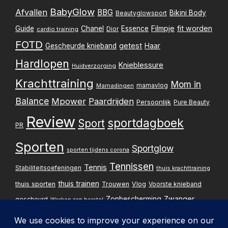
BabyGlow
Afvallen
BBG
Bikini Body
Beautyglowsport
Filmpje
fit worden
Guide
Chanel
Essence
Dior
cardio training
FOTD
getest
Gescheurde knieband
Haar
Hardlopen
Knieblessure
Huidverzorging
Krachttraining
Mom in
mamavlog
Mamadingen
Balance
Mpower
Paardrijden
Persoonlijk
Pure Beauty
Review
sportdagboek
Sport
PR
Sporten
Sportglow
sporten tijdens corona
Tennissen
Tennis
Stabiliteitsoefeningen
thuis krachttraining
thuis trainen
thuis sporten
Trouwen
Vlog
Voorste knieband
Zwanger
Zonbescherming
gescheurd
Werken aan herstel
Zwangerschapsupdate