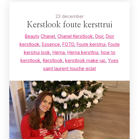
23 december
Kerstlook foute kersttrui
Beauty
Chanel
,
Chanel Kerstlook
,
Dior
,
Dior
kerstlook
,
Essence
,
FOTD
,
Foute kerstrui
,
Foute
kerstrui look
,
Hema
,
Hema kersttrui
,
how to
kerstlook
,
Kerstlook
,
kerstlook make-up
,
Yves
saint laurent touche eclat