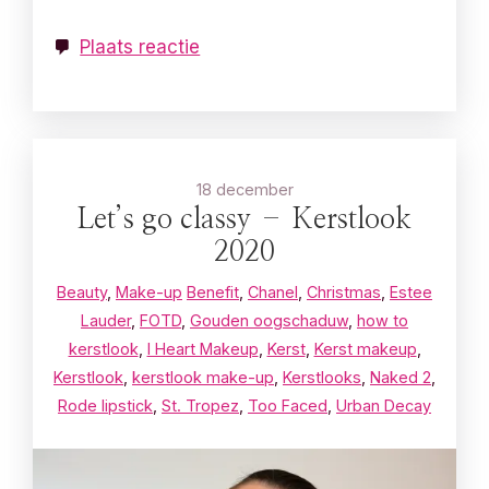
Plaats reactie
18 december
Let’s go classy – Kerstlook
2020
Beauty
,
Make-up
Benefit
,
Chanel
,
Christmas
,
Estee
Lauder
,
FOTD
,
Gouden oogschaduw
,
how to
kerstlook
,
I Heart Makeup
,
Kerst
,
Kerst makeup
,
Kerstlook
,
kerstlook make-up
,
Kerstlooks
,
Naked 2
,
Rode lipstick
,
St. Tropez
,
Too Faced
,
Urban Decay