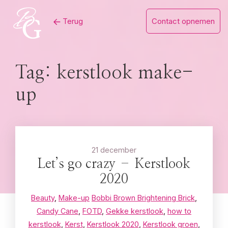
Skip
Terug
Contact opnemen
to
content
Tag:
kerstlook make-
up
21 december
Let’s go crazy – Kerstlook
2020
Beauty
,
Make-up
Bobbi Brown Brightening Brick
,
Candy Cane
,
FOTD
,
Gekke kerstlook
,
how to
kerstlook
,
Kerst
,
Kerstlook 2020
,
Kerstlook groen
,