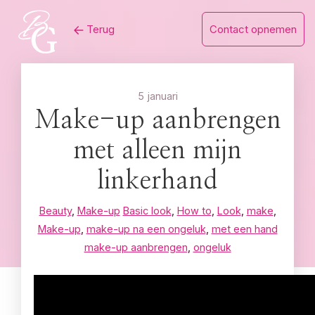
Skip
Terug
Contact opnemen
to
content
5 januari
Make-up aanbrengen
met alleen mijn
linkerhand
Beauty
,
Make-up
Basic look
,
How to
,
Look
,
make
,
Make-up
,
make-up na een ongeluk
,
met een hand
make-up aanbrengen
,
ongeluk