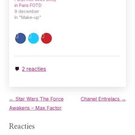
in Paris FOTD
9 december
In "Make-up"
2 reacties
B
← Star Wars The Force
Chanel Entrelacs →
Awakens – Max Factor
e
r
Reacties