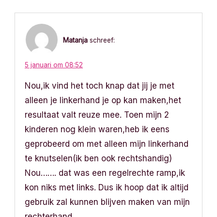
i
c
Matanja
schreef:
h
t
5 januari om 08:52
Nou,ik vind het toch knap dat jij je met
n
alleen je linkerhand je op kan maken,het
a
resultaat valt reuze mee. Toen mijn 2
v
kinderen nog klein waren,heb ik eens
geprobeerd om met alleen mijn linkerhand
i
te knutselen(ik ben ook rechtshandig)
g
Nou……. dat was een regelrechte ramp,ik
kon niks met links. Dus ik hoop dat ik altijd
a
gebruik zal kunnen blijven maken van mijn
t
rechterhand.