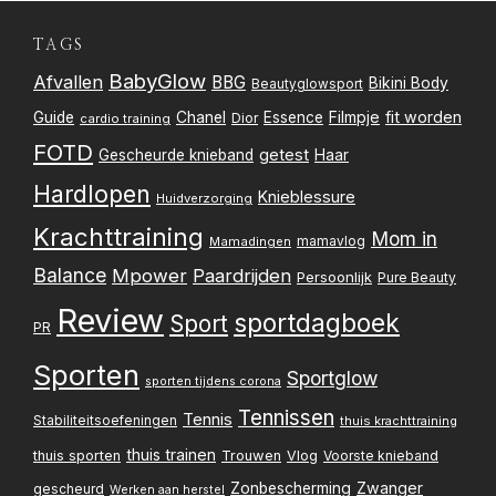
TAGS
BabyGlow
Afvallen
BBG
Bikini Body
Beautyglowsport
Filmpje
fit worden
Guide
Chanel
Essence
Dior
cardio training
FOTD
getest
Gescheurde knieband
Haar
Hardlopen
Knieblessure
Huidverzorging
Krachttraining
Mom in
mamavlog
Mamadingen
Balance
Mpower
Paardrijden
Persoonlijk
Pure Beauty
Review
sportdagboek
Sport
PR
Sporten
Sportglow
sporten tijdens corona
Tennissen
Tennis
Stabiliteitsoefeningen
thuis krachttraining
thuis trainen
thuis sporten
Trouwen
Vlog
Voorste knieband
Zwanger
Zonbescherming
gescheurd
Werken aan herstel