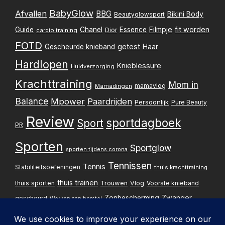
BabyGlow
Afvallen
BBG
Bikini Body
Beautyglowsport
Filmpje
fit worden
Guide
Chanel
Essence
Dior
cardio training
FOTD
getest
Gescheurde knieband
Haar
Hardlopen
Knieblessure
Huidverzorging
Krachttraining
Mom in
mamavlog
Mamadingen
Balance
Mpower
Paardrijden
Persoonlijk
Pure Beauty
Review
sportdagboek
Sport
PR
Sporten
Sportglow
sporten tijdens corona
Tennissen
Tennis
Stabiliteitsoefeningen
thuis krachttraining
thuis trainen
thuis sporten
Trouwen
Vlog
Voorste knieband
Zwanger
Zonbescherming
gescheurd
Werken aan herstel
Zwangerschapsupdate