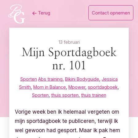
Skip
Terug
Contact opnemen
to
content
13 februari
Mijn Sportdagboek
nr. 101
Sporten
Abs training
,
Bikini Bodyguide
,
Jessica
Smith
,
Mom in Balance
,
Mpower
,
sportdagboek
,
Sporten
,
thuis sporten
,
thuis trainen
Vorige week ben ik helemaal vergeten om
mijn sportdagboek te publiceren, terwijl ik
wel gewoon had gesport. Maar ik pak hem