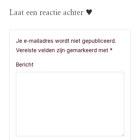
r
Laat een reactie achter ♥
i
c
Je e-mailadres wordt niet gepubliceerd.
h
Vereiste velden zijn gemarkeerd met
*
t
Bericht
n
a
v
i
g