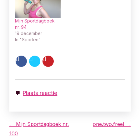
Mijn Sportdagboek
nr. 94
19 december
In "Sporten"
Plaats reactie
B
← Mijn Sportdagboek nr.
one.two.free! →
100
e