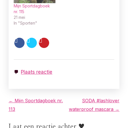
Mijn Sportdagboek
nr. 115
21 mei
In "Sporten"
Plaats reactie
B
← Mijn Sportdagboek nr.
SODA #lashlover
113
waterproof mascara →
e
r
Laat een reactie achter ♥