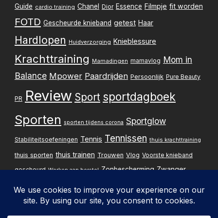
Filmpje
fit worden
Guide
Chanel
Essence
Dior
cardio training
FOTD
getest
Gescheurde knieband
Haar
Hardlopen
Knieblessure
Huidverzorging
Krachttraining
Mom in
mamavlog
Mamadingen
Balance
Mpower
Paardrijden
Persoonlijk
Pure Beauty
Review
sportdagboek
Sport
PR
Sporten
Sportglow
sporten tijdens corona
Tennissen
Tennis
Stabiliteitsoefeningen
thuis krachttraining
thuis trainen
thuis sporten
Trouwen
Vlog
Voorste knieband
Zwanger
Zonbescherming
gescheurd
Werken aan herstel
Zwangerschapsupdate