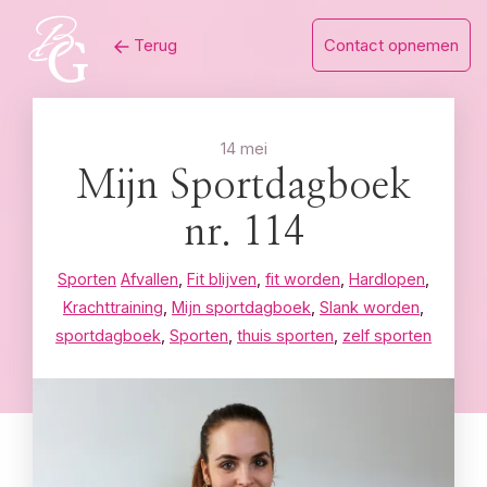
Skip
Terug
Contact opnemen
to
content
14 mei
Mijn Sportdagboek
nr. 114
Sporten
Afvallen
,
Fit blijven
,
fit worden
,
Hardlopen
,
Krachttraining
,
Mijn sportdagboek
,
Slank worden
,
sportdagboek
,
Sporten
,
thuis sporten
,
zelf sporten