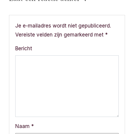
i
c
Je e-mailadres wordt niet gepubliceerd.
h
Vereiste velden zijn gemarkeerd met
*
t
Bericht
n
a
v
i
g
a
Naam
*