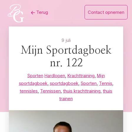
Skip
Terug
Contact opnemen
to
content
9 juli
Mijn Sportdagboek
nr. 122
Sporten
Hardlopen
,
Krachttraining
,
Mijn
sportdagboek
,
sportdagboek
,
Sporten
,
Tennis
,
tennisles
,
Tennissen
,
thuis krachttraining
,
thuis
trainen