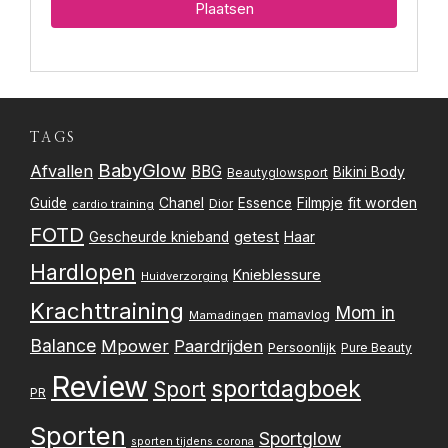
TAGS
BabyGlow
Afvallen
BBG
Bikini Body
Beautyglowsport
Filmpje
fit worden
Guide
Chanel
Essence
Dior
cardio training
FOTD
getest
Gescheurde knieband
Haar
Hardlopen
Knieblessure
Huidverzorging
Krachttraining
Mom in
mamavlog
Mamadingen
Balance
Mpower
Paardrijden
Persoonlijk
Pure Beauty
Review
sportdagboek
Sport
PR
Sporten
Sportglow
sporten tijdens corona