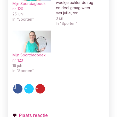
weekje achter de rug
Mijn Sportdagboek
en deel graag weer
nr. 120
met jullie, ter
25 juni
inspiratie, wat ik
3 juli
In "Sporten"
allemaal heb gedaan.
In "Sporten"
Maandag 22 juni
2020 Maandag had ik
geen tennisles.
Daarom ging ik
maandag gewoon
hardlopen. Ik liep:
Mijn Sportdagboek
5,23 km met een
nr. 123
snelheid van 6:09
16 juli
min/km. Ook heb…
In "Sporten"
Plaats reactie