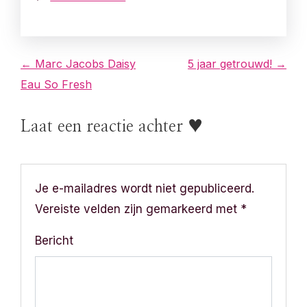
B
← Marc Jacobs Daisy
5 jaar getrouwd! →
Eau So Fresh
e
r
Laat een reactie achter ♥
i
c
Je e-mailadres wordt niet gepubliceerd.
h
Vereiste velden zijn gemarkeerd met
*
t
Bericht
n
a