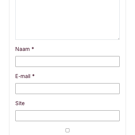
v
i
g
a
Naam
*
t
i
E-mail
*
e
Site