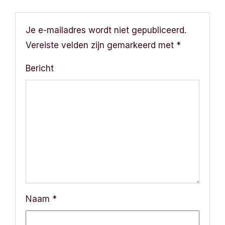
c
h
Je e-mailadres wordt niet gepubliceerd.
Vereiste velden zijn gemarkeerd met
*
t
Bericht
n
a
v
i
g
a
Naam
*
t