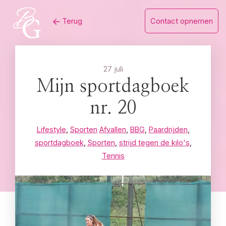
Skip
Terug
Contact opnemen
to
content
27 juli
Mijn sportdagboek
nr. 20
Lifestyle
,
Sporten
Afvallen
,
BBG
,
Paardrijden
,
sportdagboek
,
Sporten
,
strijd tegen de kilo's
,
Tennis