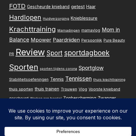
FOTD
getest
Gescheurde knieband
Haar
Hardlopen
Knieblessure
Huidverzorging
Krachttraining
Mom in
mamavlog
Mamadingen
Balance
Mpower
Paardrijden
Persoonlijk
Pure Beauty
Review
sportdagboek
Sport
PR
Sporten
Sportglow
sporten tijdens corona
Tennissen
Tennis
Stabiliteitsoefeningen
thuis krachttraining
thuis trainen
thuis sporten
Trouwen
Vlog
Voorste knieband
Zwanger
Zonbescherming
gescheurd
Werken aan herstel
Zwangerschapsupdate
Privacybelei