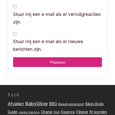
Stuur mij een e-mail als er vervolgreacties
zijn.
Stuur mij een e-mail als er nieuwe
berichten zijn.
TAGS
BabyGlow
Afvallen
BBG
Bikini Body
Beautyglowsport
Filmpje
fit worden
Guide
Chanel
Essence
Dior
cardio training