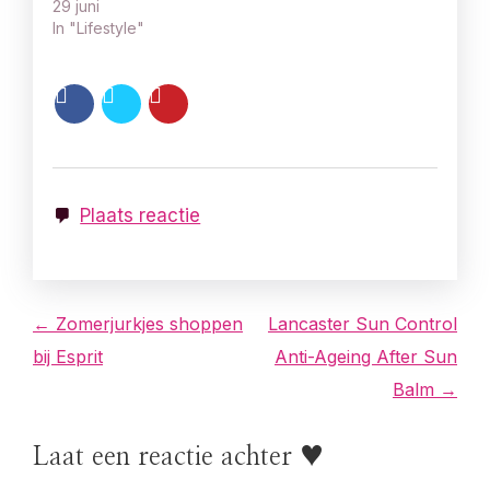
29 juni
In "Lifestyle"
Plaats reactie
B
← Zomerjurkjes shoppen
Lancaster Sun Control
bij Esprit
Anti-Ageing After Sun
e
Balm →
r
Laat een reactie achter ♥
i